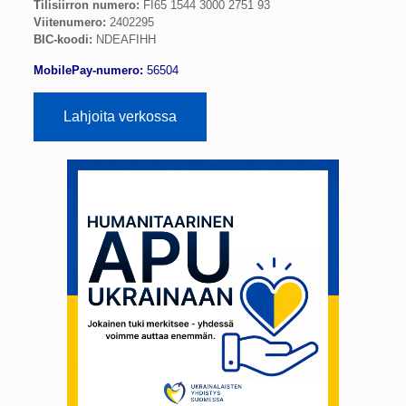
Tilisiirron numero:
FI65 1544 3000 2751 93
Viitenumero:
2402295
BIC-koodi:
NDEAFIHH
MobilePay-numero:
56504
Lahjoita verkossa