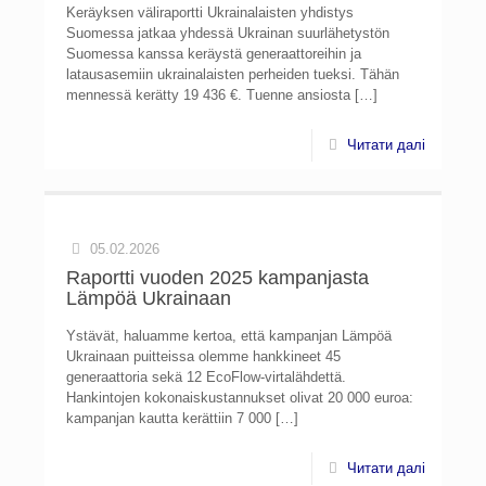
Keräyksen väliraportti Ukrainalaisten yhdistys
Suomessa jatkaa yhdessä Ukrainan suurlähetystön
Suomessa kanssa keräystä generaattoreihin ja
latausasemiin ukrainalaisten perheiden tueksi. Tähän
mennessä kerätty 19 436 €. Tuenne ansiosta
[…]
Читати далі
05.02.2026
Raportti vuoden 2025 kampanjasta
Lämpöä Ukrainaan
Ystävät, haluamme kertoa, että kampanjan Lämpöä
Ukrainaan puitteissa olemme hankkineet 45
generaattoria sekä 12 EcoFlow-virtalähdettä.
Hankintojen kokonaiskustannukset olivat 20 000 euroa:
kampanjan kautta kerättiin 7 000
[…]
Читати далі