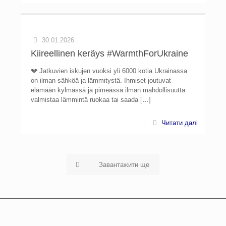
30.01.2026
Kiireellinen keräys #WarmthForUkraine
💔 Jatkuvien iskujen vuoksi yli 6000 kotia Ukrainassa
on ilman sähköä ja lämmitystä. Ihmiset joutuvat
elämään kylmässä ja pimeässä ilman mahdollisuutta
valmistaa lämmintä ruokaa tai saada
[…]
Читати далі
Завантажити ще