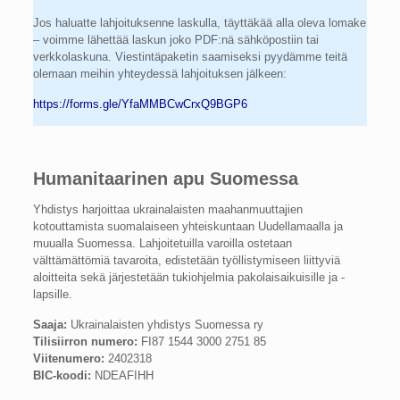
Jos haluatte lahjoituksenne laskulla, täyttäkää alla oleva lomake
– voimme lähettää laskun joko PDF:nä sähköpostiin tai
verkkolaskuna. Viestintäpaketin saamiseksi pyydämme teitä
olemaan meihin yhteydessä lahjoituksen jälkeen:
https://forms.gle/YfaMMBCwCrxQ9BGP6
Humanitaarinen apu Suomessa
Yhdistys harjoittaa ukrainalaisten maahanmuuttajien
kotouttamista suomalaiseen yhteiskuntaan Uudellamaalla ja
muualla Suomessa. Lahjoitetuilla varoilla ostetaan
välttämättömiä tavaroita, edistetään työllistymiseen liittyviä
aloitteita sekä järjestetään tukiohjelmia pakolaisaikuisille ja -
lapsille.
Saaja:
Ukrainalaisten yhdistys Suomessa ry
Tilisiirron numero:
FI87 1544 3000 2751 85
Viitenumero:
2402318
BIC-koodi:
NDEAFIHH