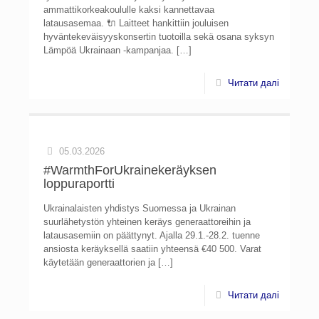
ammattikorkeakoululle kaksi kannettavaa
latausasemaa. 🔌 Laitteet hankittiin jouluisen
hyväntekeväisyyskonsertin tuotoilla sekä osana syksyn
Lämpöä Ukrainaan -kampanjaa.
[…]
Читати далі
05.03.2026
#WarmthForUkrainekeräyksen
loppuraportti
Ukrainalaisten yhdistys Suomessa ja Ukrainan
suurlähetystön yhteinen keräys generaattoreihin ja
latausasemiin on päättynyt. Ajalla 29.1.-28.2. tuenne
ansiosta keräyksellä saatiin yhteensä €40 500. Varat
käytetään generaattorien ja
[…]
Читати далі