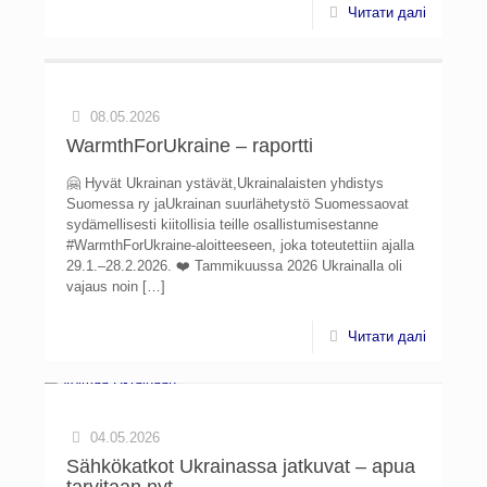
Читати далі
08.05.2026
WarmthForUkraine – raportti
🤗 Hyvät Ukrainan ystävät,Ukrainalaisten yhdistys
Suomessa ry jaUkrainan suurlähetystö Suomessaovat
sydämellisesti kiitollisia teille osallistumisestanne
#WarmthForUkraine-aloitteeseen, joka toteutettiin ajalla
29.1.–28.2.2026. ❤️ Tammikuussa 2026 Ukrainalla oli
vajaus noin
[…]
Читати далі
04.05.2026
Sähkökatkot Ukrainassa jatkuvat – apua