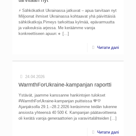
tarvitaan nyt
⚡ Sähkökatkot Ukrainassa jatkuvat – apua tarvitaan nyt
Miljoonat ihmiset Ukrainassa kohtaavat yhä päivittäisiä
sähkökatkoja.Pimeys tarkoittaa kylmää, epävarmuutta
ja vaikeuksia arjessa. Me keräämme varoja
konkreettiseen apuun:🔹
[…]
Читати далі
24.04.2026
WarmthForUkraine-kampanjan raportti
Ystävät, jaamme kanssanne hankintojen tulokset
#WarmthForUkraine-kampanjan puitteissa 💙💛
Ajanjaksolla 29.1.–28.2.2026 keräsimme teidän tukenne
ansiosta yhteensä 40 500 €. Kampanjan päätavoitteena
oli kerätä varoja generaattorien ja varavirtalähteiden
[…]
Читати далі