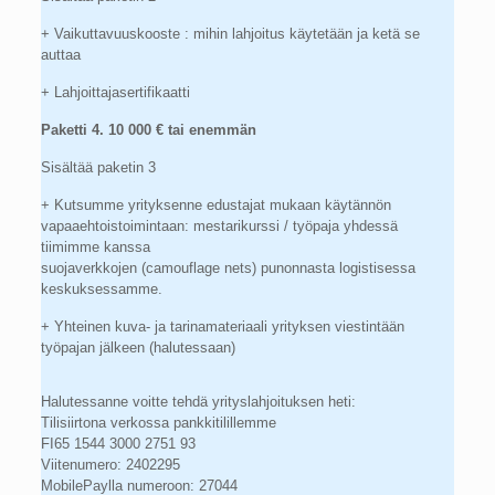
+ Vaikuttavuuskooste : mihin lahjoitus käytetään ja ketä se
auttaa
+ Lahjoittajasertifikaatti
Paketti 4. 10 000 € tai enemmän
Sisältää paketin 3
+ Kutsumme yrityksenne edustajat mukaan käytännön
vapaaehtoistoimintaan: mestarikurssi / työpaja yhdessä
tiimimme kanssa
suojaverkkojen (camouflage nets) punonnasta logistisessa
keskuksessamme.
+ Yhteinen kuva- ja tarinamateriaali yrityksen viestintään
työpajan jälkeen (halutessaan)
Halutessanne voitte tehdä yrityslahjoituksen heti:
Tilisiirtona verkossa pankkitilillemme
FI65 1544 3000 2751 93
Viitenumero: 2402295
MobilePaylla numeroon: 27044