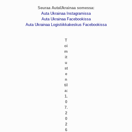
Seuraa AutaUkrainaa somessa:
Auta Ukrainaa Instagramissa
Auta Ukrainaa Facebookissa
Auta Ukrainaa
Logistiikkakeskus Facebookissa
T
oi
m
it
u
st
e
n
til
a:
1.
0
7.
2
0
2
6