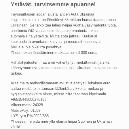
Ystävät, tarvitsemme apuanne!
Täysimittaisen sodan alusta lähtien Auta Ukrainaa
Logistiikkakeskus on lähettänyt 88 rekkaa humanitaarista apua
Ukrainaan. Se tarkoittaa lähes neljää vuotta väsymätöntä työtä,
unettomia öitä vapaaehtoisilta ja uskomatonta tukea
suomalaisilta ystäviltä. Mutta sota jatkuu. Kuukausi
kuukaudelta avuntarve kasvaa, ja resurssit hupenevat.
Meillä ei ole oikeutta pysähtyä!
Yhden rekan lähettäminen maksaa noin 3 000 euroa.
Rahalahjoitusten määrä on vähentynyt merkittävästi ja siksi
käännymme nyt jokaisen puoleen, jolle Ukrainan tulevaisuus on
tärkeä.
Auta meitä mahdollistamaan avustuslähetys! Jokainen euro
auttaa meitä toimittamaan lääkintätarvikkeita, ruokaa ja
hygieniatarvikkeita sinne, missä niitä tarvitaan kipeimmin.
FI6515443000275193
Viitenumero: 24028
MobilePay: 81337
UYS ry:n RA/2022/388
Yhdessä me pidämme yllä elämänlinjaa Suomen ja Ukrainan
välillä