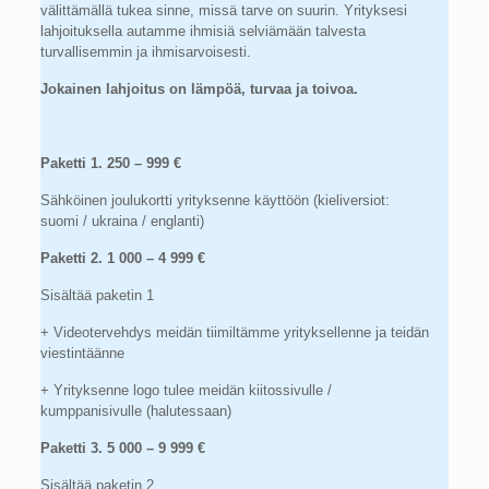
välittämällä tukea sinne, missä tarve on suurin. Yrityksesi
lahjoituksella autamme ihmisiä selviämään talvesta
turvallisemmin ja ihmisarvoisesti.
Jokainen lahjoitus on lämpöä, turvaa ja toivoa.
Paketti 1. 250 – 999 €
Sähköinen joulukortti yrityksenne käyttöön (kieliversiot:
suomi / ukraina / englanti)
Paketti 2. 1 000 – 4 999 €
Sisältää paketin 1
+ Videotervehdys meidän tiimiltämme yrityksellenne ja teidän
viestintäänne
+ Yrityksenne logo tulee meidän kiitossivulle /
kumppanisivulle (halutessaan)
Paketti 3. 5 000 – 9 999 €
Sisältää paketin 2