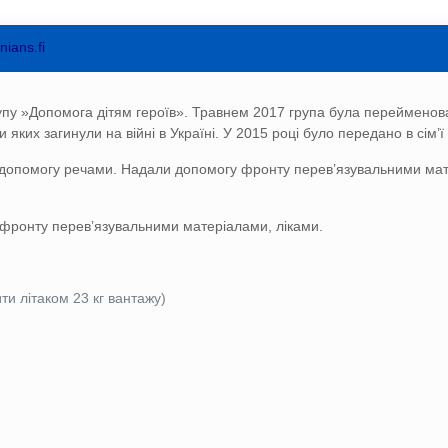
nians.fi
рупу »Допомога дітям героїв». Травнем 2017 група була перейменован
 яких загинули на війні в Україні. У 2015 році було передано в сім’ї
ли допомогу речами. Надали допомогу фронту перев’язувальними мат
 фронту перев’язувальними матеріалами, ліками.
и літаком 23 кг вантажу)