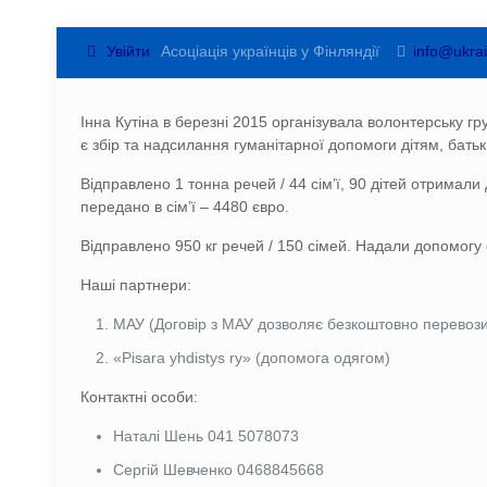
Увійти
Асоціація українців у Фінляндії
info@ukrai
Інна Кутіна в березні 2015 організувала волонтерську г
є збір та надсилання гуманітарної допомоги дітям, батьки
Відправлено 1 тонна речей / 44 сім’ї, 90 дітей отрима
передано в сім’ї – 4480 євро.
Відправлено 950 кг речей / 150 сімей. Надали допомогу
Наші партнери:
МАУ (Договір з МАУ дозволяє безкоштовно перевозит
«Pisara yhdistys ry» (допомога одягом)
Контактні особи:
Наталі Шень 041 5078073
Сергій Шевченко 0468845668