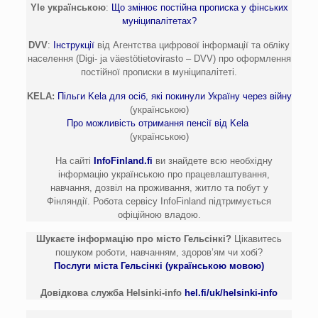
Yle українською
:
Що змінює постійна прописка у фінських
муніципалітетах?
DVV
:
Інструкції
від Агентства цифрової інформації та обліку
населення
(Digi- ja väestötietovirasto – DVV) про оформлення
постійної прописки в муніципалітеті.
KELA:
Пільги Kela для осіб, які покинули Україну через війну
(українською)
Про можливість отримання пенсії від Kela
(українською)
На сайті
InfoFinland.fi
ви знайдете всю необхідну
інформацію українською про працевлаштування,
навчання, дозвіл на проживання, житло та побут у
Фінляндії. Робота сервісу InfoFinland підтримується
офіційною владою.
Шукаєте інформацію про місто Гельсінкі?
Цікавитесь
пошуком роботи, навчанням, здоров’ям чи хобі?
Послуги міста Гельсінкі (українською мовою)
Довідкова служба Helsinki-info
hel.fi/uk/helsinki-info