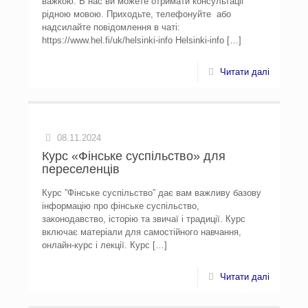
важкою. В нас ви можете отримати консультаціі
рідною мовою. Приходьте, телефонуйте або
надсилайте повідомлення в чаті:
https://www.hel.fi/uk/helsinki-info Helsinki-info
[…]
Читати далі
08.11.2024
Курс «Фінське суспільство» для
переселенців
Курс ”Фінське суспільство” дає вам важливу базову
інформацію про фінське суспільство,
законодавство, історію та звичаї і традиції. Курс
включає матеріали для самостійного навчання,
онлайн-курс і лекції. Курс
[…]
Читати далі