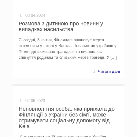
03.04.2024
Розмова з дитиною про новини у
випадках насильства
Сьогодні, 3 квітня, Фінляндія вшановує жертв
стрілянини у школі у Вантаа. Товариство українців у
Фінляндії шоковано трагедією та висловлює
співчуття родичам та близьким жертв трагедії. У
[…]
Читати далі
02.06.2023
Неповнолітня особа, яка приїхала до
Фінляндії з України без сім’ї, може
отримувати соціальну допомогу від
Kela
Дитина віком до 18 років, яка втекла з України,