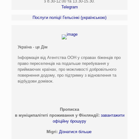
з 8.30-12.00 та 13.30-15.30.
Telegram
Послуги поліції Гельсінкі (українською)
Україна - це Дім
Інформація від Агентства ООН у справах біженців про
право переселенців на подальше перебування у
приймаючих країнах, про можливості добровільного
повернення додому, про підтримку з відновлення та
відбудови домівок.
Прописка
в муніципалітеті проживання у Фінляндії:
завантажити
офіційну брошуру
Migri:
Дізнатися більше