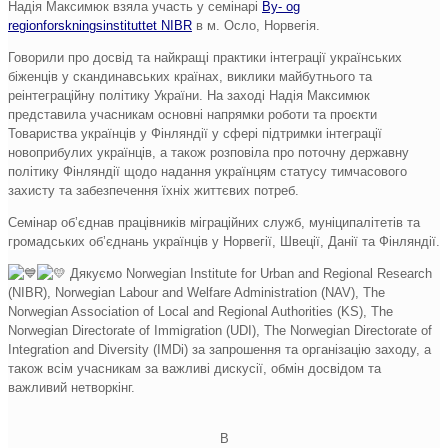
Надія Максимюк взяла участь у семінарі
By- og
regionforskningsinstituttet NIBR
в м. Осло, Норвегія.
Говорили про досвід та найкращі практики інтеграції українських
біженців у скандинавських країнах, виклики майбутнього та
реінтеграційну політику України. На заході Надія Максимюк
представила учасникам основні напрямки роботи та проєкти
Товариства українців у Фінляндії у сфері підтримки інтеграції
новоприбулих українців, а також розповіла про поточну державну
політику Фінляндії щодо надання українцям статусу тимчасового
захисту та забезпечення їхніх життєвих потреб.
Семінар обʼєднав працівників міграційних служб, муніципалітетів та
громадських обʼєднань українців у Норвегії, Швеції, Данії та Фінляндії.
Дякуємо Norwegian Institute for Urban and Regional Research
(NIBR), Norwegian Labour and Welfare Administration (NAV), The
Norwegian Association of Local and Regional Authorities (KS), The
Norwegian Directorate of Immigration (UDI), The Norwegian Directorate of
Integration and Diversity (IMDi) за запрошення та організацію заходу, а
також всім учасникам за важливі дискусії, обмін досвідом та
важливий нетворкінг.
B