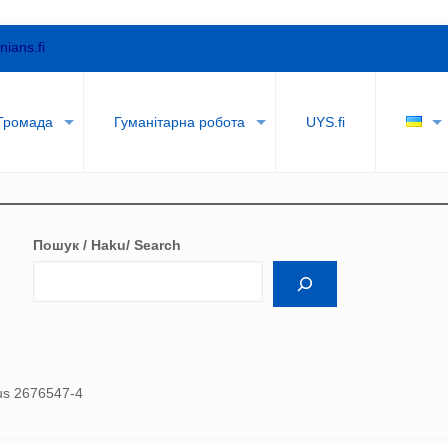
nians.fi
Громада
Гуманітарна робота
UYS.fi
Пошук / Haku/ Search
nus 2676547-4