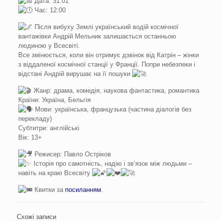
Дата: 31.01
Час: 12:00
Після вибуху Землі український водій космічної
вантажівки Андрій Мельник залишається останньою
людиною у Всесвіті.
Все змінюється, коли він отримує дзвінок від Катрін – жінки
з віддаленої космічної станції у Франції. Попри небезпеки і
відстані Андрій вирушає на її пошуки
Жанр: драма, комедія, наукова фантастика, романтика
Країни: Україна, Бельгія
Мови: українська, французька (частина діалогів без
перекладу)
Субтитри: англійські
Вік: 13+
Режисер: Павло Остріков
Історія про самотність, надію і зв’язок між людьми –
навіть на краю Всесвіту
Квитки за
посиланням
.
Схожі записи