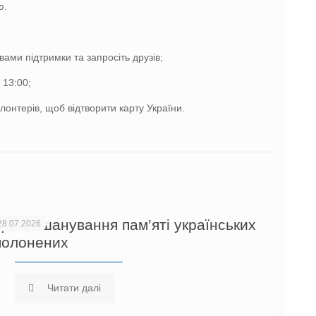
ю.
вами підтримки та запросіть друзів;
 13:00;
лонтерів, щоб відтворити карту України.
День вшанування пам’яті українських
28.07.2026
полонених
Читати далі