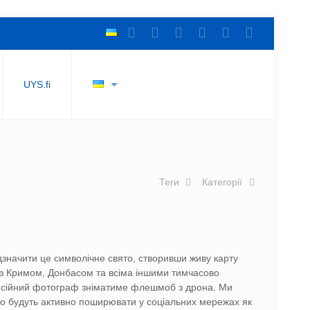
UYS.fi
Теги
Категорії
дзначити це символічне свято, створивши живу карту
– з Кримом, Донбасом та всіма іншими тимчасово
сійний фотограф зніматиме флешмоб з дрона. Ми
ео будуть активно поширювати у соціальних мережах як