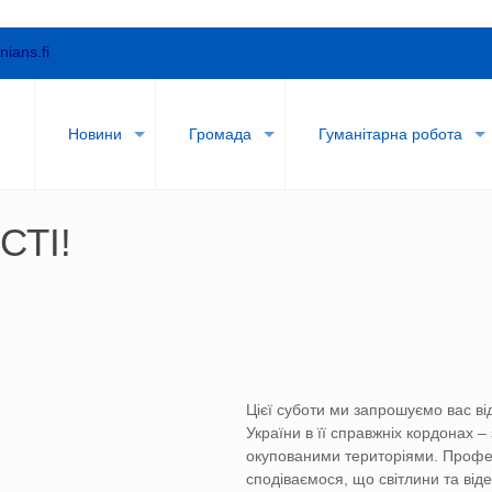
nians.fi
и
Новини
Громада
Гуманітарна робота
СТІ!
Цієї суботи ми запрошуємо вас ві
України в її справжніх кордонах 
окупованими територіями. Профе
сподіваємося, що світлини та від