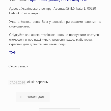
Реєстрація:
https://forms.gle/XuiQYZ7VhWbDqchG9
Адреса Українського центру: Asemapäällikönkatu 1, 00520
Helsinki (3-й поверх)
Участь безкоштовна. Всіх учасників пригощаємо напоями та
смаколиками.
Слідкуйте за нашою сторінкою, щоб не пропустити наступні
оголошення про наші курси, розмовні кафе, майстерки,
гурточки для дітей та інші цікаві події.
ТУФ
Схожі записи
Новини Гельсінкі: серпень
07.08.2026
Читати далі