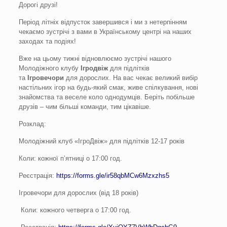
Дорогі друзі!
Період літніх відпусток завершився і ми з нетерпінням
чекаємо зустрічі з вами в Українському центрі на наших
заходах та подіях!
Вже на цьому тижні відновлюємо зустрічі нашого
Молодіжного клубу
Ігродвіж
для підлітків
та
Ігровечори
для дорослих. На вас чекає великий вибір
настільних ігор на будь-який смак, живе спілкування, нові
знайомства та веселе коло однодумців. Беріть побільше
друзів – чим більші команди, тим цікавіше.
Розклад:
Молодіжний клуб «ІгроДвіж» для підлітків 12-17 років
Коли: кожної п’ятниці о 17:00 год.
Реєстрація:
https://forms.gle/ir58qbMCw6Mzxzhs5
Ігровечори для дорослих (від 18 років)
Коли: кожного четверга о 17:00 год.