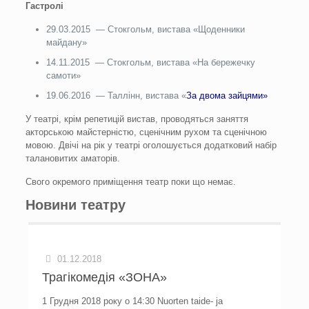
Гастролі
29.03.2015 — Стокгольм, вистава «Щоденники
майдану»
14.11.2015 — Стокгольм, вистава «На бережечку
самоти»
19.06.2016 — Таллінн, вистава «
За двома зайцями»
У театрi, крiм репетицiй вистав, проводяться заняття
акторською майстернiстю, сценiчним рухом та сценiчною
мовою. Двiчi на рiк у театрi оголошується додатковий набiр
талановитих аматорiв.
Свого окремого примiщення театр поки що немає.
Новини театру
01.12.2018
Трагікомедія «ЗОНА»
1 Грудня 2018 року о 14:30 Nuorten taide- ja