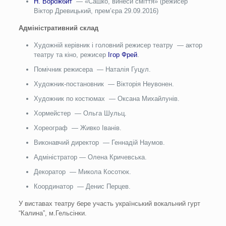
Н. Ворожбит
— «Сашко, винеси смiття» (режисер
Віктор Древицький, прем’єра 29.09.2016)
Адміністративний склад
Художній керівник і головний режисер театру — актор
театру та кiно, режисер
Iгор Фрей
.
Помічник режисера — Наталiя Гуцул.
Художник-постановник — Вiкторiя Неувонен.
Художник по костюмах — Оксана Михайлунiв.
Хормейстер — Ольга Шульц.
Хореограф — Живко Iванiв.
Виконавчий директор — Геннадій Наумов.
Адмiнiстратор — Олена Кричевська.
Декоратор — Микола Косотюк.
Координатор — Денис Перцев.
У виставах театру бере участь український вокальний гурт
“Калина”, м.Гельсiнки.