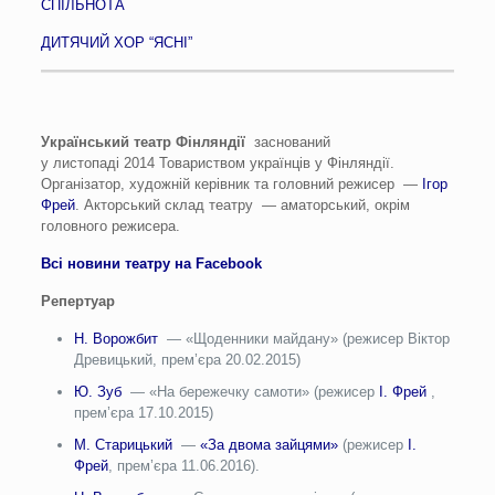
СПІЛЬНОТА
ДИТЯЧИЙ ХОР “ЯСНІ”
Український театр Фінляндії
заснований
у листопаді 2014 Товариством українців у Фінляндії.
Організатор, художній керівник та головний режисер —
Ігор
Фрей
. Акторський склад театру — аматорський, окрiм
головного режисера.
Всі новини театру на Facebook
Репертуар
Н. Ворожбит
— «Щоденники майдану» (режисер Віктор
Древицький, прем’єра 20.02.2015)
Ю. Зуб
— «На бережечку самоти» (режисер
I
. Фрей
,
прем’єра 17.10.2015)
М. Старицький
—
«За двома зайцями»
(режисер
I
.
Фрей
, прем’єра 11.06.2016).