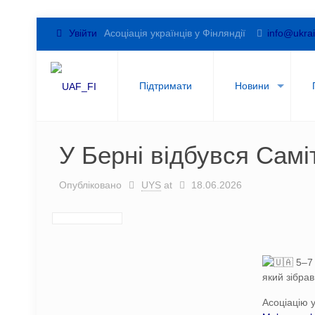
Увійти
Асоціація українців у Фінляндії
info@ukrai
Підтримати
Новини
У Берні відбувся Самі
Опубліковано
UYS
at
18.06.2026
5–7 
який зібрав
Асоціацію 