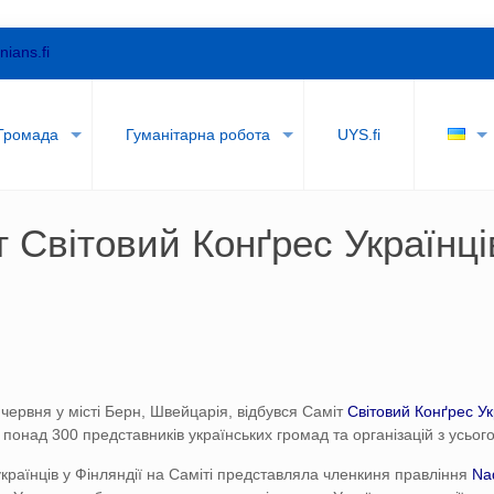
nians.fi
Громада
Гуманітарна робота
UYS.fi
т Свiтовий Конґрес Українці
червня у місті Берн, Швейцарія, відбувся Саміт
Свiтовий Конґрес Ук
 понад 300 представників українських громад та організацій з усього 
українців у Фінляндії на Саміті представляла членкиня правління
Na