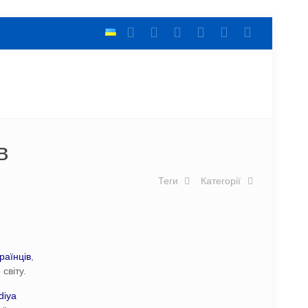
в
Теги
Категорії
раїнців
,
світу.
diya