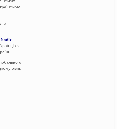
аїнських
українських
в та
.
Nadiia
країнців за
раїни.
глобального
ному рівні.