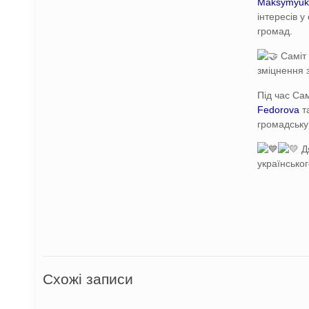
Maksymyu
інтересів у
громад.
Саміт 
зміцнення з
Під час Сам
Fedorova
т
громадську 
Дя
українськог
Схожі записи