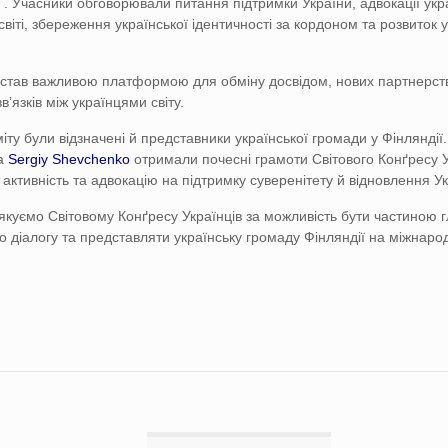
k
. Учасники обговорювали питання підтримки України, адвокації укр
 світі, збереження української ідентичності за кордоном та розвиток 
став важливою платформою для обміну досвідом, нових партнерст
в’язків між українцями світу.
іту були відзначені й представники української громади у Фінляндії
а
Sergiy Shevchenko
отримали почесні грамоти Світового Конґресу У
активність та адвокацію на підтримку суверенітету й відновлення Ук
куємо Світовому Конґресу Українців за можливість бути частиною 
о діалогу та представляти українську громаду Фінляндії на міжнарод