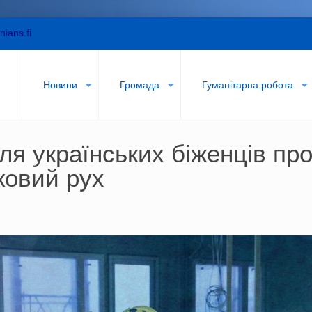
nians.fi
и
Новини
Громада
Гуманітарна робота
я українських біженців про
ковий рух