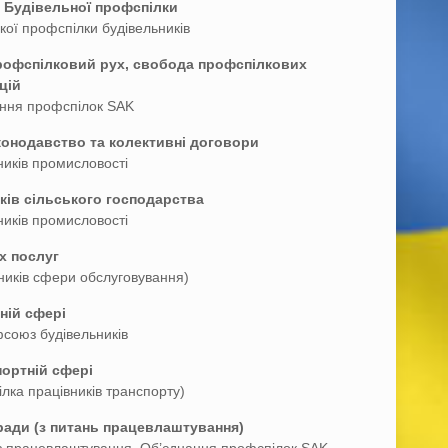
д Будівельної профспілки
кої профспілки будівельників
профспілковий рух, свобода профспілкових
цій
ання профспілок SAK
конодавство та колективні договори
ників промисловості
ків сільського господарства
ників промисловості
х послуг
ників сфери обслуговування)
ній сфері
союз будівельників
портній сфері
ка працівників транспорту)
ради (з питань працевлаштування)