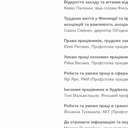
Відкриття заходу та вітання ві
Кіммо Палонен, віце-голова Фінсь
Трудове життя у Фінляндії та 
асоціацій та важливість асоціа
Саана Сіккінен, директор Об’єдн
Права працівників, трудове за
Юлія Рінтамо, Профспілка праців
Умови праці сезонних працівни
Рійка Васама, Профспілка праців
Робота та умови праці в сфера
Ярі Ярн, PAM (Профспілка праців
Іноземні працівники в будівель
Тоні Мальмстрьом, Фінський проф
Робота та умови праці в транс
Йоханна Туомаала, AKТ (Профспіл
Де отримати інформацію та по