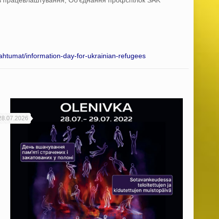
 з працевлаштування, Об’єднання профспілок SAK
pahtumat/information-day-for-ukrainian-refugees
28.07.2026