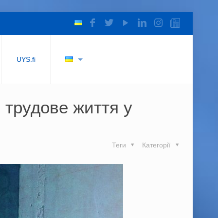
UYS.fi
 трудове життя у
Теги
Категорії