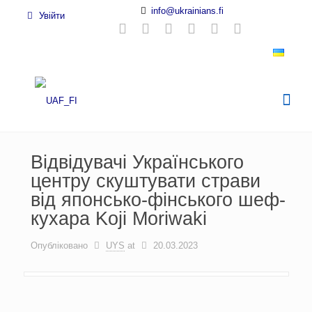
info@ukrainians.fi
Увійти
Відвідувачі Українського
центру скуштувати страви
від японсько-фінського шеф-
кухара Koji Moriwaki
Опубліковано
UYS
at
20.03.2023