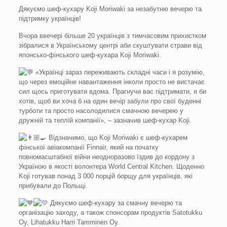
Дякуємо шеф-кухару Koji Moriwaki за незабутню вечерю та
підтримку українців!
Вчора ввечері більше 20 українців з тимчасовим прихистком
зібралися в Українському центрі аби скуштувати страви від
японсько-фінського шеф-кухара Koji Moriwaki.
«Українці зараз переживають складні часи і я розумію,
що через емоційне навантаження інколи просто не вистачає
сил щось приготувати вдома. Прагнучи вас підтримати, я би
хотів, щоб ви хоча б на один вечір забули про свої буденні
турботи та
просто насолодилися смачною вечерею у
дружній та теплій компанії», – зазначив шеф-кухар Koji.
Відзначимо, що Koji Moriwaki є шеф-кухарем
фінської авіакомпанії Finnair, який на початку
повномасштабної війни неодноразово їздив до кордону з
Україною в якості волонтера World Central Kitchen. Щоденно
Koji готував понад 3 000 порцій борщу для українців, які
прибували до Польщі.
Дякуємо шеф-кухару за смачну вечерю та
організацію заходу, а також спонсорам продуктів Satotukku
Oy, Lihatukku Harri Tamminen Oy.