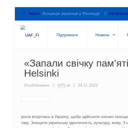
Увійти
Асоціація українців у Фінляндії
info@ukrai
Підтримати
Новини
«Запали свічку пам’яті
Helsinki
Опубліковано
UYS
at
24.11.2022
росія вторглась в Україну, щоби здійснити злочин геноц
таку. Знищити українську ідентичність, культуру, мову. З