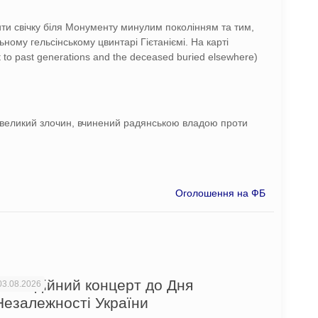
ити свічку біля Монументу минулим поколінням та тим,
ному гельсінському цвинтарі Гієтаніємі. На карті
to past generations and the deceased buried elsewhere)
 великий злочин, вчинений радянською владою проти
Оголошення на ФБ
Благодійний концерт до Дня
03.08.2026
Незалежності України