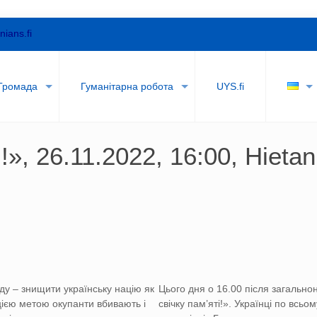
nians.fi
Громада
Гуманітарна робота
UYS.fi
!», 26.11.2022, 16:00, Hiet
иду – знищити українську націю як
Цього дня о 16.00 після загально
 цією метою окупанти вбивають і
свічку пам’яті!». Українці по всьо