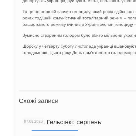
депортують українців, руйнують міста, спалюють українс
Та це не перший злочин геноциду, який росія здійснює п
роках тодішній комуністичний тоталітарний режим – поп
рашистського режиму вчинив в Україні злочин геноциду 
Зумисно створеним голодом було вбито мільйони українці
Щороку у четверту суботу листопада українці вшановуют
голодоморів. Цього року День пам’яті жертв голодоморі
Схожі записи
Новини Гельсінкі: серпень
07.08.2026