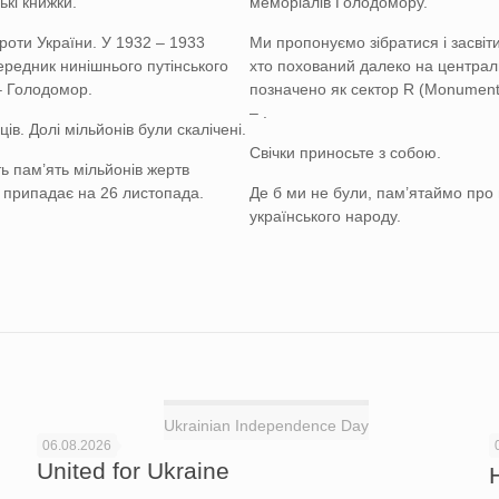
ькі книжки.
меморіалів Голодомору.
роти України. У 1932 – 1933
Ми пропонуємо зібратися і засвіт
ередник нинішнього путінського
хто похований далеко на централь
– Голодомор.
позначено як сектор R (Monument 
– .
в. Долі мільйонів були скалічені.
Свічки приносьте з собою.
ь пам’ять мільйонів жертв
в припадає на 26 листопада.
Де б ми не були, пам’ятаймо про
українського народу.
Ukrainian Independence Day
06.08.2026
United for Ukraine