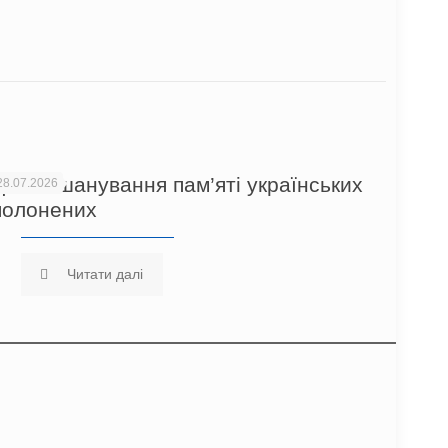
День вшанування пам’яті українських
28.07.2026
полонених
Читати далі