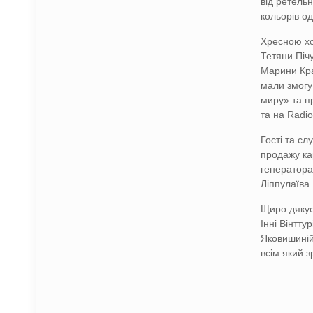
від ретель
кольорів од
Хресною ход
Тетяни Піч
Марини Кра
мали змогу
миру» та п
та на Radio
Гості та с
продажу ка
генератора
Ліппулаїва.
Щиро дякуєм
Інні Вінтту
Яковишиній
всім який з
.