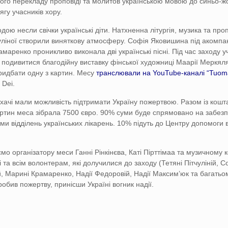
ного перекладу проповіді та молитов українською мовою до синьо-ж
ягу учасників хору.
ою несли свічки українські діти. Натхненна літургія, музика та про
уліної створили виняткову атмосферу. Софія Яковишина під акомп
маренко проникливо виконала дві українські пісні. Під час заходу у
 подивитися благодійну виставку фінської художниці Маарії Меркял
ридбати одну з картин. Месу
транслювали на YouTube-каналі “Tuo
 Dei.
лухачі мали можливість підтримати Україну пожертвою. Разом із кошт
ртин меса зібрала 7500 євро. 90% суми буде спрямовано на забез
ми відділень українських лікарень. 10% підуть до Центру допомоги 
о організатору меси Ганні Рінкінєва, Каті Пірттімаа та музичному к
рі та всім волонтерам, які долучилися до заходу (Тетяні Пітчуліній, С
, Марині Крамаренко, Надії Федоровій, Надії Максим’юк та багатьо
робив пожертву, принісши Україні вогник надії.