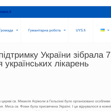
nians.fi
Громада
Гуманітарна робота
UYS.fi
ідтримку України зібрала 7
 українських лікарень
 церкві св. Мікаеля Агріколи в Гельсінкі було організовано особливе
я. Меса св. Фоми була присвячена Україні. І це відчувалося в кожні