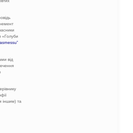
овтих
повідь
анемент
часники
я «Голуби
masmessu”
ами від
печення
в
ерівнику
офії
м іншим) та