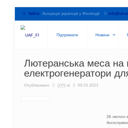
Увійти
Асоціація українців у Фінляндії
info@ukrai
Підтримати
Новини
Лютеранська меса на п
електрогенератори для
Опубліковано
UYS
at
09.03.2023
26 лютого в
богослужінн