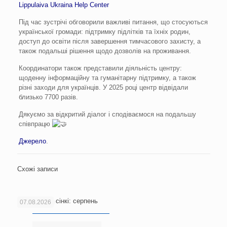
Lippulaiva Ukraina Help Center
Під час зустрічі обговорили важливі питання, що стосуються
української громади: підтримку підлітків та їхніх родин,
доступ до освіти після завершення тимчасового захисту, а
також подальші рішення щодо дозволів на проживання.
Координатори також представили діяльність центру:
щоденну інформаційну та гуманітарну підтримку, а також
різні заходи для українців. У 2025 році центр відвідали
близько 7700 разів.
Дякуємо за відкритий діалог і сподіваємося на подальшу
співпрацю
Джерело
.
Схожі записи
Новини Гельсінкі: серпень
07.08.2026