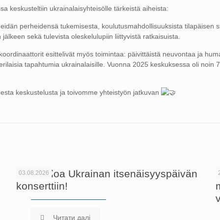
 keskusteltiin ukrainalaisyhteisölle tärkeistä aiheista:
heidän perheidensä tukemisesta, koulutusmahdollisuuksista tilapäisen s
jälkeen sekä tulevista oleskelulupiin liittyvistä ratkaisuista.
ordinaattorit esittelivät myös toimintaa: päivittäistä neuvontaa ja hum
erilaisia tapahtumia ukrainalaisille. Vuonna 2025 keskuksessa oli noin 
mesta keskustelusta ja toivomme yhteistyön jatkuvan
Tervetuloa Ukrainan itsenäisyyspäivän
03.08.2026
konserttiin!
Читати далі