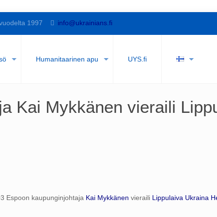
vuodelta 1997
info@ukrainians.fi
sö
Humanitaarinen apu
UYS.fi
a Kai Mykkänen vieraili Lipp
3 Espoon kaupunginjohtaja
Kai Mykkänen
vieraili
Lippulaiva Ukraina H
.