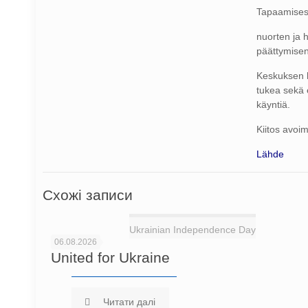
Tapaamisessa
nuorten ja 
päättymisen 
Keskuksen ko
tukea sekä 
käyntiä.
Kiitos avoi
Lähde
Схожі записи
Ukrainian Independence Day
06.08.2026
United for Ukraine
Читати далі