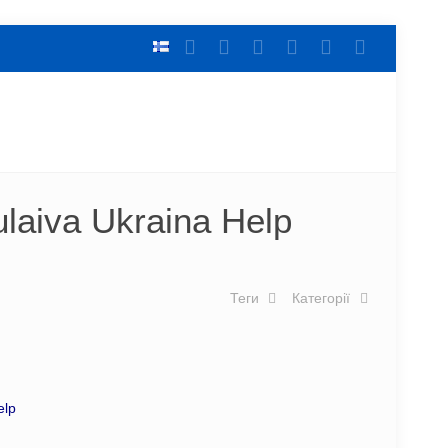
ulaiva Ukraina Help
Теги
Категорії
elp