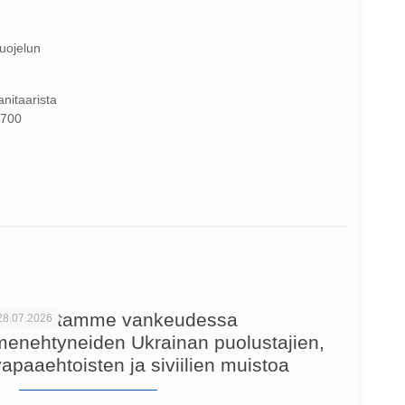
uojelun
anitaarista
7700
Kunnioitamme vankeudessa
28.07.2026
menehtyneiden Ukrainan puolustajien,
vapaaehtoisten ja siviilien muistoa