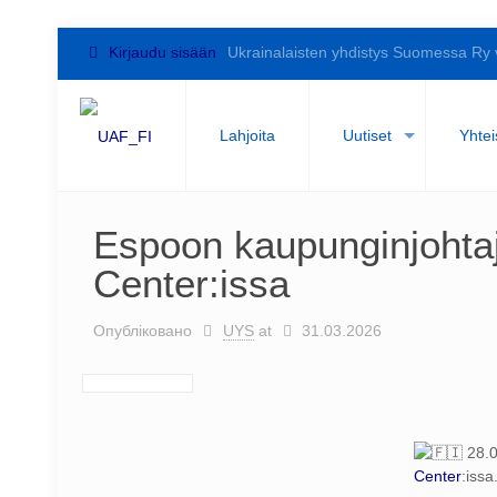
Kirjaudu sisään
Ukrainalaisten yhdistys Suomessa Ry 
Lahjoita
Uutiset
Yhtei
Espoon kaupunginjohtaj
Center:issa
Опубліковано
UYS
at
31.03.2026
28.0
Center
:issa