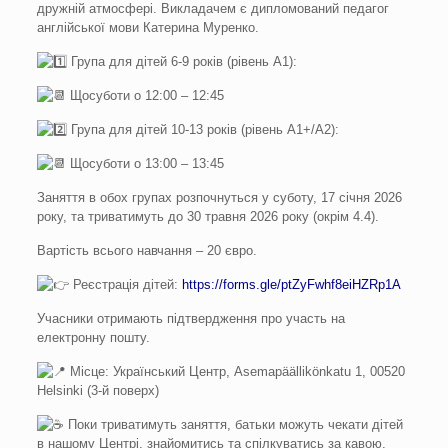
дружній атмосфері. Викладачем є дипломований педагог
англійської мови Катерина Муренко.
Група для дітей 6-9 років (рівень А1):
Щосуботи о 12:00 – 12:45
Група для дітей 10-13 років (рівень А1+/А2):
Щосуботи о 13:00 – 13:45
Заняття в обох групах розпочнуться у суботу, 17 січня 2026
року, та триватимуть до 30 травня 2026 року (окрім 4.4).
Вартість всього навчання – 20 євро.
Реєстрація дітей:
https://forms.gle/ptZyFwhf8eiHZRp1A
Учасники отримають підтвердження про участь на
електронну пошту.
Місце: Український Центр, Asemapäällikönkatu 1, 00520
Helsinki (3-й поверх)
Поки триватимуть заняття, батьки можуть чекати дітей
в нашому Центрі, знайомитись та спілкуватись за кавою.