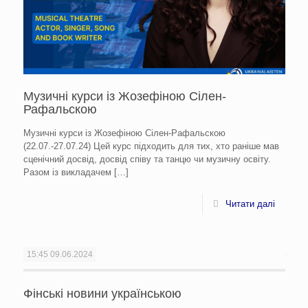
Mузичні курси iз Жозефіною Сілен-
Рафальскою
Mузичні курси iз Жозефіною Сілен-Рафальскою
(22.07.-27.07.24) Цей курс підходить для тих, хто раніше мав
сценічний досвід, досвід співу та танцю чи музичну освіту.
Разом із викладачем
[…]
Читати далі
15:45
09.06.2024
Фінські новини українською