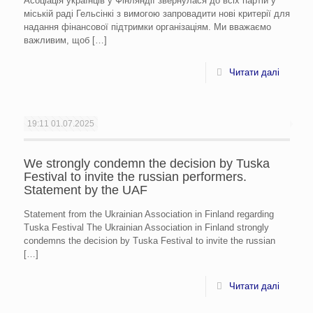
Асоціація українців у Фінляндії звернулася до всіх партій у
міській раді Гельсінкі з вимогою запровадити нові критерії для
надання фінансової підтримки організаціям. Ми вважаємо
важливим, щоб
[…]
Читати далі
19:11
01.07.2025
We strongly condemn the decision by Tuska
Festival to invite the russian performers.
Statement by the UAF
Statement from the Ukrainian Association in Finland regarding
Tuska Festival The Ukrainian Association in Finland strongly
condemns the decision by Tuska Festival to invite the russian
[…]
Читати далі