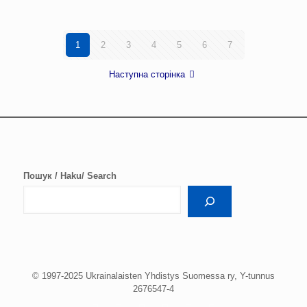
1
2
3
4
5
6
7
Наступна сторінка
Пошук / Haku/ Search
© 1997-2025 Ukrainalaisten Yhdistys Suomessa ry, Y-tunnus
2676547-4