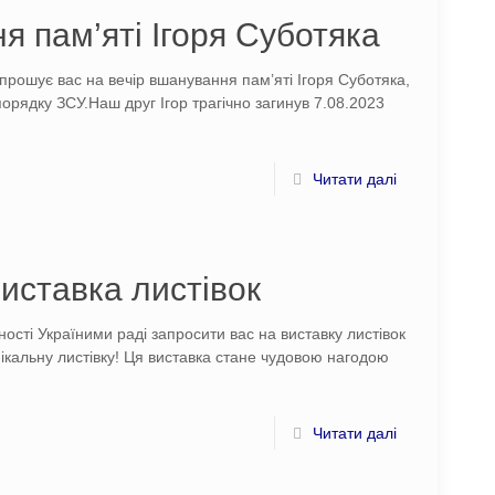
я пам’яті Ігоря Суботяка
апрошує вас на вечір вшанування пам’яті Ігоря Суботяка,
орядку ЗСУ.Наш друг Ігор трагічно загинув 7.08.2023
Читати далі
виставка листівок
ості Україними раді запросити вас на виставку листівок
ікальну листівку! Ця виставка стане чудовою нагодою
Читати далі