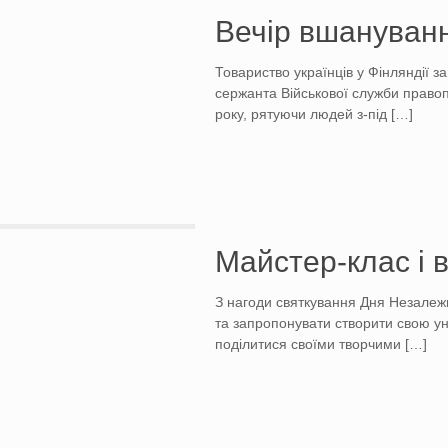
Вечір вшануванн
Товариство українців у Фінляндії з
сержанта Військової служби правоп
року, рятуючи людей з-під
[…]
Майстер-клас і 
З нагоди святкування Дня Незалежн
та запропонувати створити свою ун
поділитися своїми творчими
[…]