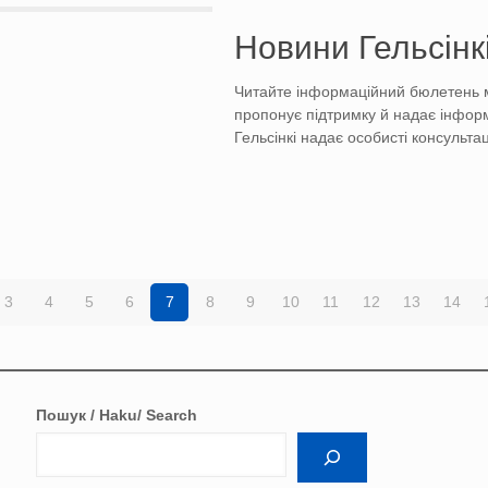
Новини Гельсінк
Читайте інформаційний бюлетень м
пропонує підтримку й надає інфо
Гельсінкі надає особисті консульт
3
4
5
6
7
8
9
10
11
12
13
14
Пошук / Haku/ Search