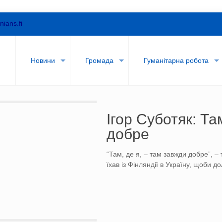
nians.fi
и
Новини
Громада
Гуманітарна робота
Ігор Суботяк: Та
добре
“Там, де я, – там завжди добре”, –
їхав із Фінляндії в Україну, щоби д