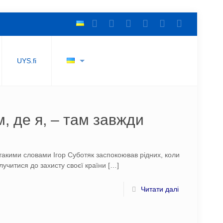
UYS.fi
м, де я, – там завжди
 такими словами Ігор Суботяк заспокоював рідних, коли
олучитися до захисту своєї країни
[…]
Читати далі