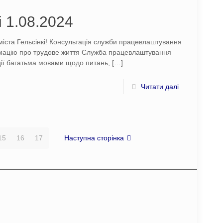
і 1.08.2024
іста Гельсінкі! Консультація служби працевлаштування
рмацію про трудове життя Служба працевлаштування
ації багатьма мовами щодо питань,
[…]
Читати далі
15
16
17
Наступна сторінка