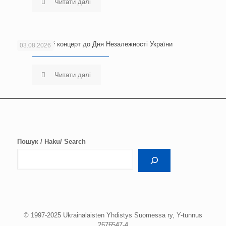
Читати далі
Благодійний концерт до Дня Незалежності України
03.08.2026
Читати далі
Пошук / Haku/ Search
© 1997-2025 Ukrainalaisten Yhdistys Suomessa ry, Y-tunnus
2676547-4