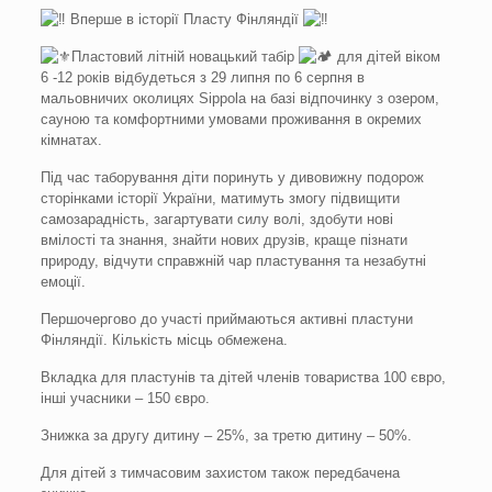
Вперше в історії Пласту Фінляндії
Пластовий літній новацький табір
для дітей віком
6 -12 років відбудеться з 29 липня по 6 серпня в
мальовничих околицях Sippola на базі відпочинку з озером,
сауною та комфортними умовами проживання в окремих
кімнатах.
Під час таборування діти поринуть у дивовижну подорож
сторінками історії України, матимуть змогу підвищити
самозарадність, загартувати силу волі, здобути нові
вмілості та знання, знайти нових друзів, краще пізнати
природу, відчути справжній чар пластування та незабутні
емоції.
Першочергово до участі приймаються активні пластуни
Фінляндії. Кількість місць обмежена.
Вкладка для пластунів та дітей членів товариства 100 євро,
інші учасники – 150 євро.
Знижка за другу дитину – 25%, за третю дитину – 50%.
Для дітей з тимчасовим захистом також передбачена