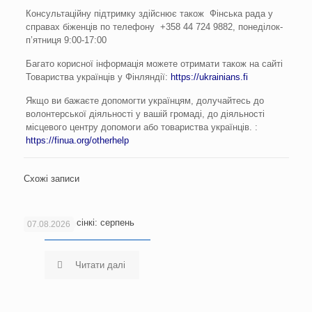
Консультаційну підтримку здійснює також Фінська рада у
справах біженців по телефону +358 44 724 9882, понеділок-
п’ятниця 9:00-17:00
Багато корисної інформація можете отримати також на сайті
Товариства українців у Фінляндії:
https://ukrainians.fi
Якщо ви бажаєте допомогти українцям, долучайтесь до
волонтерської діяльності у вашій громаді, до діяльності
місцевого центру допомоги або товариства українців. :
https://finua.org/otherhelp
Схожі записи
Новини Гельсінкі: серпень
07.08.2026
Читати далі