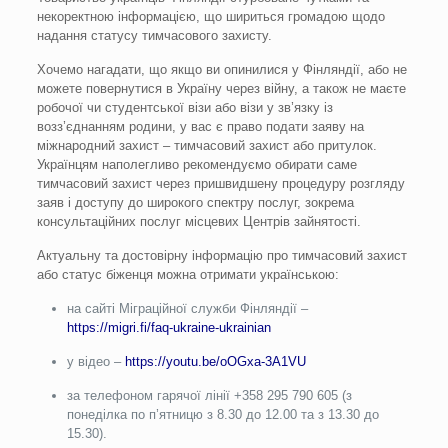
некоректною інформацією, що шириться громадою щодо
надання статусу тимчасового захисту.
Хочемо нагадати, що якщо ви опинилися у Фінляндії, або не
можете повернутися в Україну через війну, а також не маєте
робочої чи студентської візи або візи у зв’язку із
возз’єднанням родини, у вас є право подати заяву на
міжнародний захист – тимчасовий захист або притулок.
Українцям наполегливо рекомендуємо обирати саме
тимчасовий захист через пришвидшену процедуру розгляду
заяв і доступу до широкого спектру послуг, зокрема
консультаційних послуг місцевих Центрів зайнятості.
Актуальну та достовірну інформацію про тимчасовий захист
або статус біженця можна отримати українською:
на сайті Міграційної служби Фінляндії –
https://migri.fi/faq-ukraine-ukrainian
у відео –
https://youtu.be/oOGxa-3A1VU
за телефоном гарячої лінії +358 295 790 605 (з
понеділка по п’ятницю з 8.30 до 12.00 та з 13.30 до
15.30).