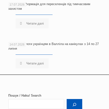
Важлива інформація для переселенців під тимчасовим
17.07.2026
захистом
Читати далі
Центр допомоги українцям в Валліла на канікулах з 14 по 27
14.07.2026
липня
Читати далі
Пошук / Haku/ Search