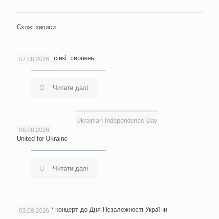
Схожі записи
Новини Гельсінкі: серпень
07.08.2026
Читати далі
Ukrainian Independence Day
06.08.2026
United for Ukraine
Читати далі
Благодійний концерт до Дня Незалежності України
03.08.2026