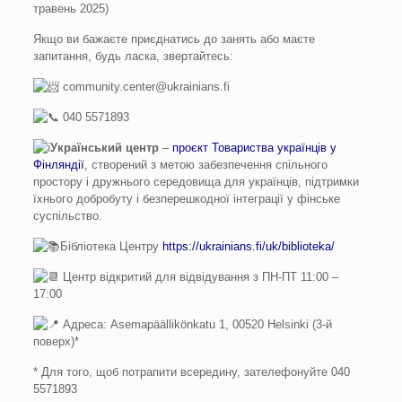
травень 2025)
Якщо ви бажаєте приєднатись до занять або маєте
запитання, будь ласка, звертайтесь:
community.center@ukrainians.fi
040 5571893
Український центр
–
проєкт Товариства українців у
Фінляндії
, створений з метою забезпечення спільного
простору і дружнього середовища для українців, підтримки
їхнього добробуту і безперешкодної інтеграції у фінське
суспільство.
Бібліотека Центру
https://ukrainians.fi/uk/biblioteka/
Центр відкритий для відвідування з ПН-ПТ 11:00 –
17:00
Адреса: Asemapäällikönkatu 1, 00520 Helsinki (3-й
поверх)*
* Для того, щоб потрапити всередину, зателефонуйте 040
5571893