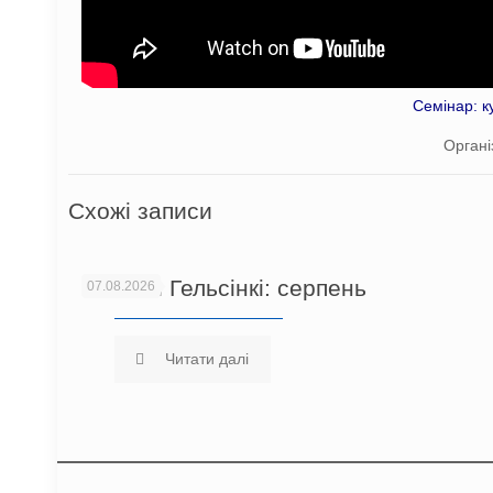
Семінар: к
Органі
Схожі записи
Новини Гельсінкі: серпень
07.08.2026
Читати далі