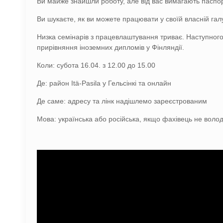
Ви майже знайшли роботу, але від вас вимагають паспорт
Ви шукаєте, як ви можете працювати у своїй власній гал
Низка семінарів з працевлаштування триває. Наступного р
прирівняння іноземних дипломів у Фінляндії.
Коли: субота 16.04. з 12.00 до 15.00
Де: район Itä-Pasila у Гельсінкі та онлайн
Де саме: адресу та лінк надішлемо зареєстрованим
Мова: українська або російська, якщо фахівець не волод