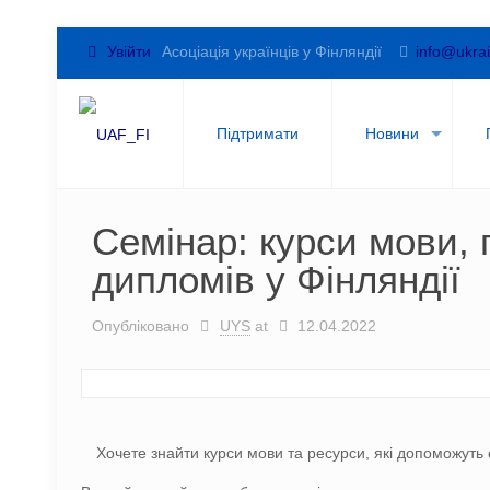
Увійти
Асоціація українців у Фінляндії
info@ukrai
Підтримати
Новини
Семінар: курси мови, 
дипломів у Фінляндії
Опубліковано
UYS
at
12.04.2022
Хочете знайти курси мови та ресурси, які допоможуть