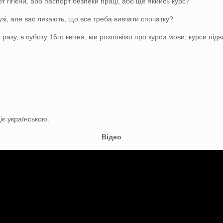
 гігієни, або паспорт безпеки праці, або ще якийсь курс?
узі, але вас лякають, що все треба вивчати спочатку?
азу, в суботу 16го квітня, ми розповімо про курси мови, курси підв
іє українською.
Відео