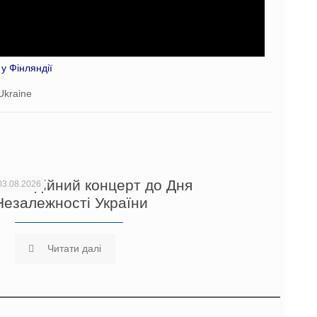
у Фінляндії
Ukraine
Благодійний концерт до Дня
03.08.2026
Незалежності України
Читати далі