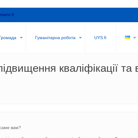
nians.fi
Громада
Гуманітарна робота
UYS.fi
підвищення кваліфікації та
 саме вам?