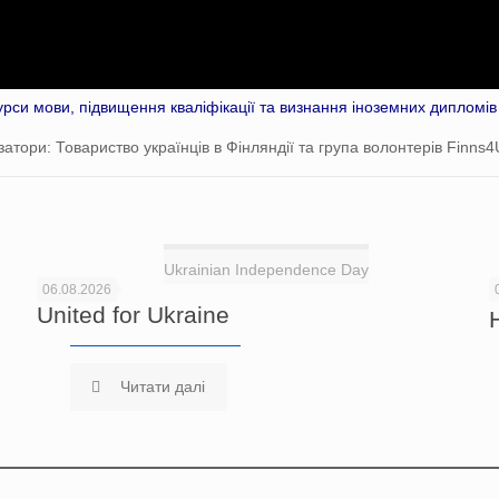
урси мови, підвищення кваліфікації та визнання іноземних дипломів 
затори: Товариство українців в Фінляндії та група волонтерів Finns4
Ukrainian Independence Day
06.08.2026
United for Ukraine
Читати далі