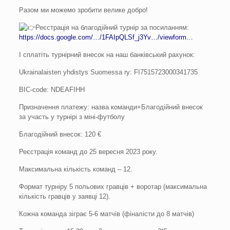
Разом ми можемо зробити велике добро!
Реєстрація на благодійний турнір за посиланням:
https://docs.google.com/…/1FAIpQLSf_j3Yv…/viewform…
І сплатіть турнірний внесок на наш банківський рахунок:
Ukrainalaisten yhdistys Suomessa ry: FI7515723000341735
BIC-code: NDEAFIHH
Призначення платежу: назва команди+Благодійний внесок
за участь у турнірі з міні-футболу
Благодійний внесок: 120 €
Реєстрація команд до 25 вересня 2023 року.
Максимальна кількість команд – 12.
Формат турніру 5 польових гравців + воротар (максимальна
кількість гравців у заявці 12).
Кожна команда зіграє 5-6 матчів (фіналісти до 8 матчів)