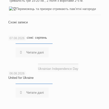
Тривалість гри 15-20 хв., 2 поля з воротами 2*5 м.
Переможець та призери отримають памʼятні нагороди
Схожі записи
Новини Гельсінкі: серпень
07.08.2026
Читати далі
Ukrainian Independence Day
06.08.2026
United for Ukraine
Читати далі