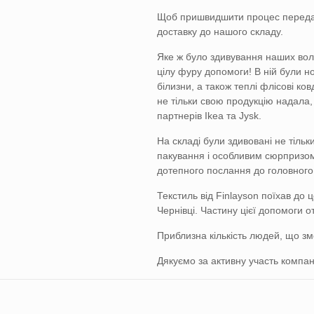
Щоб пришвидшити процес передачі
доставку до нашого складу.
Яке ж було здивування наших воло
цілу фуру допомоги! В ній були нов
білизни, а також теплі флісові к
не тільки свою продукцію надала, 
партнерів Ikea та Jysk.
На складі були здивовані не тільки
пакування і особливим сюрпризом
дотепного послання до головного
Текстиль від Finlayson поїхав до
Чернівці. Частину цієї допомоги о
Приблизна кількість людей, що змог
Дякуємо за активну участь компані