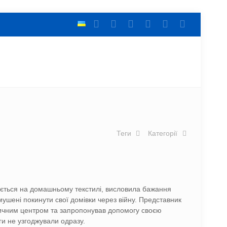
Теги
Категорії
зується на домашньому текстилі, висловила бажання
мушені покинути свої домівки через війну. Представник
стичним центром та запропонував допомогу своєю
ги не узгоджували одразу.