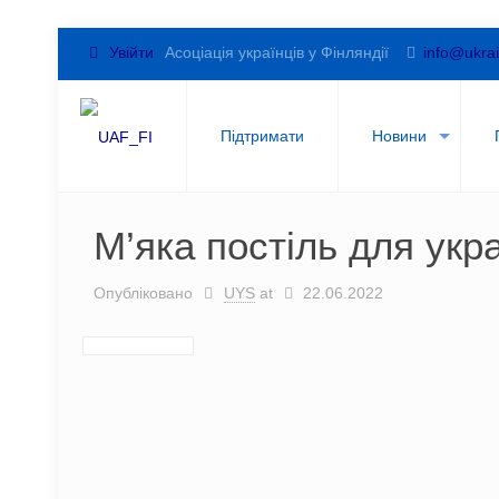
Увійти
Асоціація українців у Фінляндії
info@ukrai
Підтримати
Новини
М’яка постіль для укра
Опубліковано
UYS
at
22.06.2022