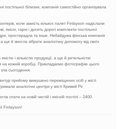
 постільної білизни, компанія самостійно організувала
нтерів, коли замість кількох палет Finlayson надіслали
і, якісні, гарні і досить дорогі комплекти постільної
овдри, простирадла та інше. Небайдужа фінська компанія
а ще й змогла зібрати аналогічну допомогу від своїх
 якістю і кількістю продукції, а ще й ретельністю
 на кожній коробці. Прикладаємо фотографію цього
 зла сьогодення.
 центур прийому вимушено переміщених осіб у місті
тримали аналогічні центри у місті Кривий Ріг.
ла спати на новій чистій і якісній постілі – 2400.
ї Finlayson!