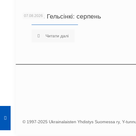
Новини Гельсінкі: серпень
07.08.2026
Читати далі
© 1997-2025 Ukrainalaisten Yhdistys Suomessa ry, Y-tun