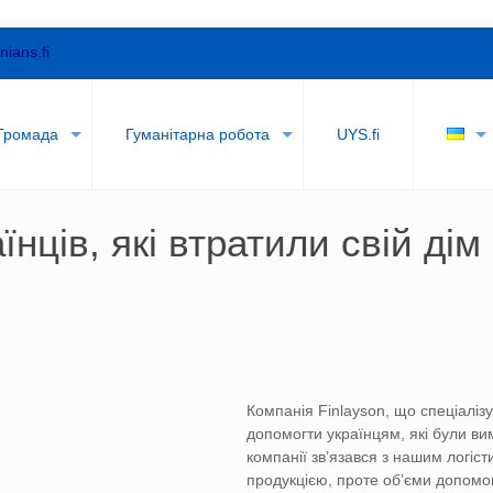
nians.fi
Громада
Гуманітарна робота
UYS.fi
їнців, які втратили свій дім
Компанія Finlayson, що спеціалі
допомогти українцям, які були ви
компанії зв’язався з нашим логі
продукцією, проте об’єми допомо