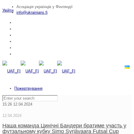
Асоціація українців у Фінляндії
Увійти
info@ukrainians.fi
Пожертвування
15:26
12.04.2024
12.04.2024
Наша команда Цинічні Бандери братиме участь у
футзальному кубку Simo Syrjävaara Futsal Cup