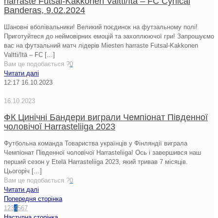
harraste Futsal-Kakkonen Valtti/Itä – FC Cynical
Banderas, 9.02.2024
Шановні вболівальники! Великий поєдинок на футзальному полі!
Приготуйтеся до неймовірних емоцій та захоплюючої гри! Запрошуємо
вас на футзальний матч лідерів Miesten harraste Futsal-Kakkonen
Valtti/Itä – FC
[…]
Вам це подобається ?
0
Читати далі
12:17
16.10.2023
16.10.2023
ФК Цинічні Бандери виграли Чемпіонат Південної
чоловічої Harrasteliiga 2023
Футбольна команда Товариствa українців у Фінляндії виграла
Чемпіонат Південної чоловічої Harrasteliiga! Ось і завершився наш
перший сезон y Etelä Harrasteliiga 2023, який тривав 7 місяців.
Цьогоріч
[…]
Вам це подобається ?
0
Читати далі
Попередня сторінка
1
2
3
4
5
6
7
Наступна сторінка