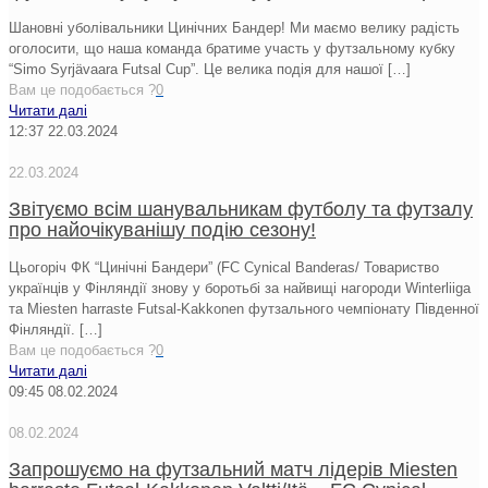
Шановні уболівальники Цинічних Бандер! Ми маємо велику радість
оголосити, що наша команда братиме участь у футзальному кубку
“Simo Syrjävaara Futsal Cup”. Це велика подія для нашої
[…]
Вам це подобається ?
0
Читати далі
12:37
22.03.2024
22.03.2024
Звітуємо всім шанувальникам футболу та футзалу
про найочікуванішу подію сезону!
Цьогоріч ФК “Цинічні Бандери” (FC Cynical Banderas/ Товариство
українців у Фінляндії знову у боротьбі за найвищі нагороди Winterliiga
та Miesten harraste Futsal-Kakkonen футзального чемпіонату Південної
Фінляндії.
[…]
Вам це подобається ?
0
Читати далі
09:45
08.02.2024
08.02.2024
Запрошуємо на футзальний матч лідерів Miesten