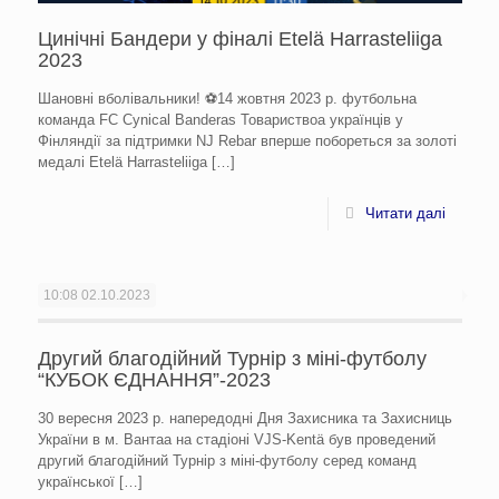
Цинічні Бандери у фіналі Etelä Harrasteliiga
2023
Шановні вболівальники! ⚽️14 жовтня 2023 р. футбольна
команда FC Cynical Banderas Товариствоа українців у
Фінляндії за підтримки NJ Rebar вперше побореться за золоті
медалі Etelä Harrasteliiga
[…]
Читати далі
10:08
02.10.2023
Другий благодійний Турнір з міні-футболу
“КУБОК ЄДНАННЯ”-2023
30 вересня 2023 р. напередодні Дня Захисника та Захисниць
України в м. Вантаа на стадіоні VJS-Kentä був проведений
другий благодійний Турнір з міні-футболу серед команд
української
[…]