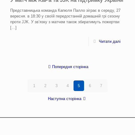
У матч між KäPa та JJK на підтримку України
Представницька команда Капюля Палло зіграє в середу, 27
вересня. в 18:30 у своїй передостанній домашній грі сезону
проти JJK. У зв’язку з матчем також збиратимуть пожертви
[…]
Читати далі
Попередня сторінка
1
2
3
4
5
6
7
Наступна сторінка