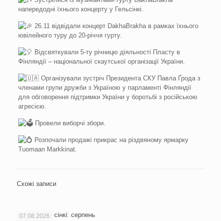
напередодні їхнього концерту у Гельсінкі.
26.11 відвідали концерт DakhaBrakha в рамках їхнього
ювілейного туру до 20-річчя гурту.
Відсвяткували 5-ту річницю діяльності Пласту в
Фінляндії – національної скаутської організації України.
Організували зустріч Президента СКУ Павла Ґрода з
членами групи дружби з Україною у парламенті Фінляндії
для обговорення підтримки України у боротьбі з російською
агресією.
Провели виборчі збори.
Розпочали продажі прикрас на різдвяному ярмарку
Tuomaan Markkinat.
Схожі записи
Новини Гельсінкі: серпень
07.08.2026