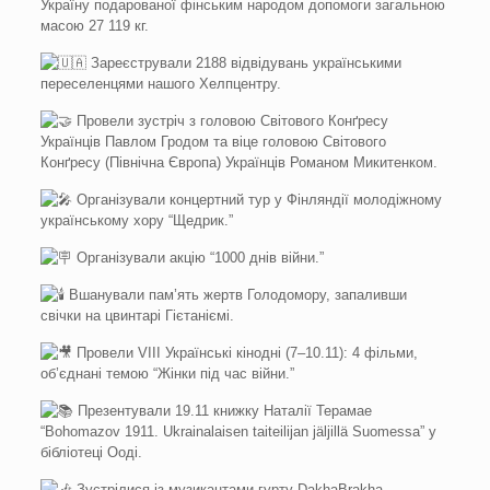
Україну подарованої фінським народом допомоги загальною
масою 27 119 кг.
Зареєстрували 2188 відвідувань українськими
переселенцями нашого Хелпцентру.
Провели зустріч з головою Світового Конґресу
Українців Павлом Гродом та віце головою Світового
Конґресу (Північна Європа) Українців Романом Микитенком.
Організували концертний тур у Фінляндії молодіжному
українському хору “Щедрик.”
Організували акцію “1000 днів війни.”
Вшанували пам’ять жертв Голодомору, запаливши
свічки на цвинтарі Гієтаніємі.
Провели VIII Українські кінодні (7–10.11): 4 фільми,
об’єднані темою “Жінки під час війни.”
Презентували 19.11 книжку Наталії Терамае
“Bohomazov 1911. Ukrainalaisen taiteilijan jäljillä Suomessa” у
бібліотеці Ооді.
Зустрілися із музикантами гурту DakhaBrakha