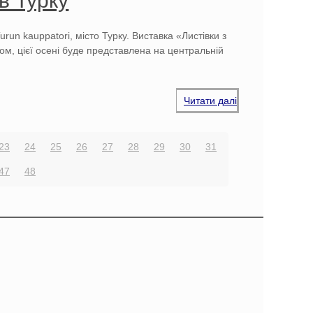
 в Турку
Turun kauppatori, місто Турку. Виставка «Листівки з
том, цієї осені буде представлена на центральній
Читати далі
23
24
25
26
27
28
29
30
31
47
48