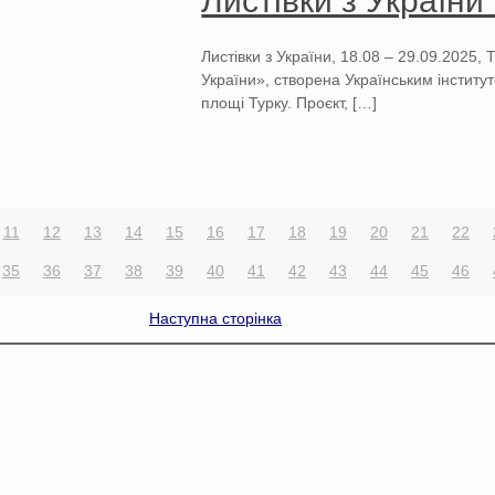
Листівки з України
Листівки з України, 18.08 – 29.09.2025, 
України», створена Українським інститу
площі Турку. Проєкт,
[…]
11
12
13
14
15
16
17
18
19
20
21
22
35
36
37
38
39
40
41
42
43
44
45
46
Наступна сторінка