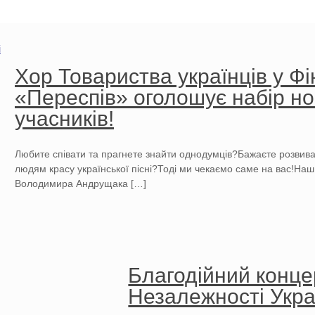
i
Хор Товариства українців у Фі
«Переспів» оголошує набір н
учасників!
Любите співати та прагнете знайти однодумців?Бажаєте розвиват
людям красу української пісні?Тоді ми чекаємо саме на вас!Наш
Володимира Андрущака
[…]
Благодійний конце
Незалежності Укра