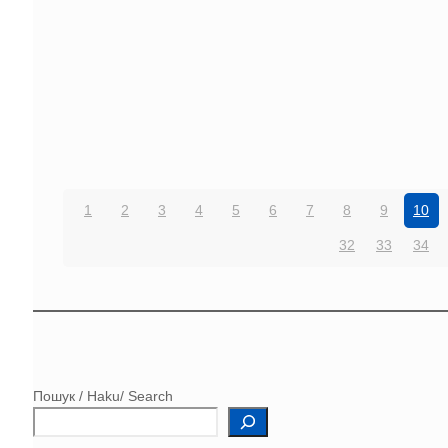
1
2
3
4
5
6
7
8
9
10
32
33
34
Пошук / Haku/ Search