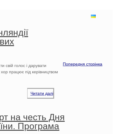
нляндії
ових
Попередня сторінка
и свій голос і дарувати
 хор працює під керівництвом
Читати далі
рт на честь Дня
їни. Програма