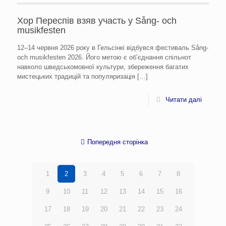
Хор Переспів взяв участь у Sång- och
musikfesten
12–14 червня 2026 року в Гельсінкі відбувся фестиваль Sång-
och musikfesten 2026. Його метою є об’єднання спільнот
навколо шведськомовної культури, збереження багатих
мистецьких традицій та популяризація
[…]
Читати далі
Попередня сторінка
1
2
3
4
5
6
7
8
9
10
11
12
13
14
15
16
17
18
19
20
21
22
23
24