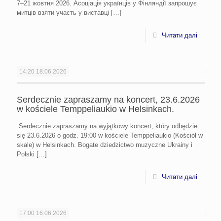
7–21 жовтня 2026. Асоціація українців у Фінляндії запрошує
митців взяти участь у виставці
[…]
Читати далі
14:20
18.06.2026
Serdecznie zapraszamy na koncert, 23.6.2026
w kościele Temppeliaukio w Helsinkach.
Serdecznie zapraszamy na wyjątkowy koncert, który odbędzie
się 23.6.2026 o godz. 19:00 w kościele Temppeliaukio (Kościół w
skale) w Helsinkach. Bogate dziedzictwo muzyczne Ukrainy i
Polski
[…]
Читати далі
17:00
16.06.2026