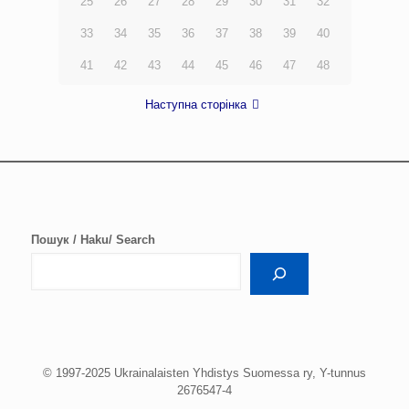
25
26
27
28
29
30
31
32
33
34
35
36
37
38
39
40
41
42
43
44
45
46
47
48
Наступна сторінка
Пошук / Haku/ Search
© 1997-2025 Ukrainalaisten Yhdistys Suomessa ry, Y-tunnus
2676547-4