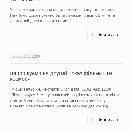
У січні ми організували серію показів фільму Ти – космос.
Нам було щиро приємно бачити знайомі й нові обличчя та
ділити цей досвід разом з вами.
[…]
Читати далі
09:57
22.01.2026
Запрошуємо на другий показ фільму «Ти –
космос»!
Місце: Гельсінкі, кінотеатр Orion Дата: 31.01 Час: 12:00
Після вибуху Землі український водій космічної вантажівки
Андрій Мельник залишається останньою людиною у
Всесвіті.Все змінюється, коли він отримує дзвінок від
[…]
Читати далі