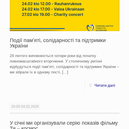
Події памʼяті, солідарності та підтримки
України
24 лютого виповнюється чотири роки від початку
повномасштабного вторгнення. У столичному регіоні
відбудуться події памʼяті, солідарності та підтримки України –
ми зібрали їх в одному пості,
[…]
Читати далі
20:05
04.02.2026
У січні ми організували серію показів фільму
Ти – космос