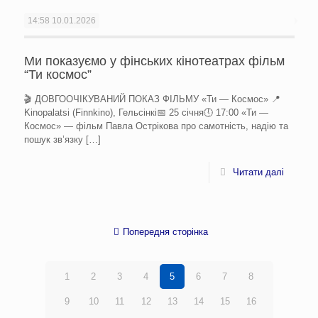
14:58
10.01.2026
Ми показуємо у фінських кінотеатрах фільм
“Ти космос”
🎬 ДОВГООЧІКУВАНИЙ ПОКАЗ ФІЛЬМУ «Ти — Космос» 📍
Kinopalatsi (Finnkino), Гельсінкі📅 25 січня🕔 17:00 «Ти —
Космос» — фільм Павла Острікова про самотність, надію та
пошук зв’язку
[…]
Читати далі
Попередня сторінка
1
2
3
4
5
6
7
8
9
10
11
12
13
14
15
16