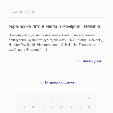
17:42
18.07.2024
Українське літо в Hietsun Paviljonki, Helsinki
Приєднуйтесь до нас у павільйоні Hietsun на яскравому
святкуванні музики та культури! Дати: 26-28 липня 2024 року,
Hietsun Paviljonki, Hiekkarannantie 9, Helsinki. Товариство
українців у Фінляндії
[…]
Читати далі
Попередня сторінка
1
2
3
4
5
6
7
8
9
10
11
12
13
14
15
16