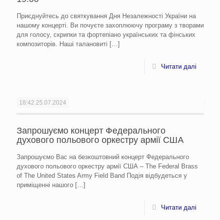
Приєднуйтесь до святкування Дня Незалежності України на
нашому концерті. Ви почуєте захоплюючу програму з творами
для голосу, скрипки та фортепіано українських та фінських
композиторів. Наші талановиті
[…]
Читати далі
18:42
25.07.2024
Запрошуємо концерт Федерального
духового польового оркестру армії США
Запрошуємо Вас на безкоштовний концерт Федерального
духового польового оркестру армії США – The Federal Brass
of The United States Army Field Band Подія відбудеться у
приміщенні нашого
[…]
Читати далі