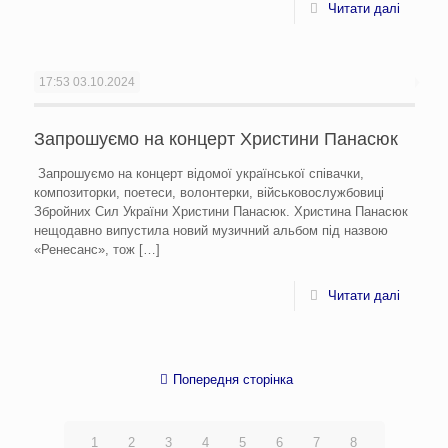
Читати далі
17:53
03.10.2024
Запрошуємо на концерт Христини Панасюк
Запрошуємо на концерт відомої української співачки,
композиторки, поетеси, волонтерки, військовослужбовиці
Збройних Сил України Христини Панасюк. Христина Панасюк
нещодавно випустила новий музичний альбом під назвою
«Ренесанс», тож
[…]
Читати далі
Попередня сторінка
1
2
3
4
5
6
7
8