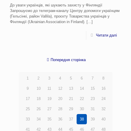
До уваги українців, які шукають захисту у Фінляндії
Запрошуємо до телеграм-каналу Центру допомоги українцям
(Гельсінкі, район Vallila), проєкту Товариства українців у
Фінляндії (Ukrainian Association in Finland).
[…]
Читати далі
Попередня сторінка
1
2
3
4
5
6
7
8
9
10
11
12
13
14
15
16
17
18
19
20
21
22
23
24
25
26
27
28
29
30
31
32
33
34
35
36
37
38
39
40
41
42
43
44
45
46
47
48