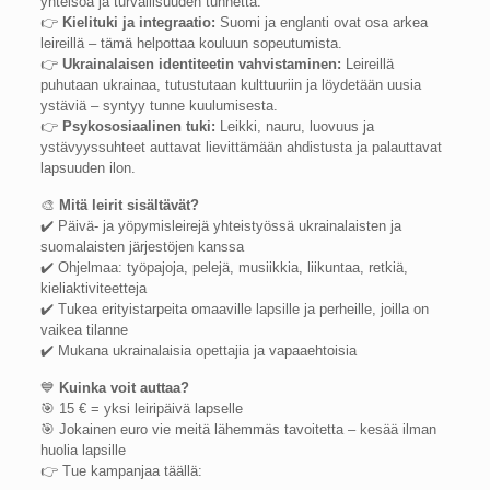
yhteisöä ja turvallisuuden tunnetta.
👉
Kielituki ja integraatio:
Suomi ja englanti ovat osa arkea
leireillä – tämä helpottaa kouluun sopeutumista.
👉
Ukrainalaisen identiteetin vahvistaminen:
Leireillä
puhutaan ukrainaa, tutustutaan kulttuuriin ja löydetään uusia
ystäviä – syntyy tunne kuulumisesta.
👉
Psykososiaalinen tuki:
Leikki, nauru, luovuus ja
ystävyyssuhteet auttavat lievittämään ahdistusta ja palauttavat
lapsuuden ilon.
🎨
Mitä leirit sisältävät?
✔️ Päivä- ja yöpymisleirejä yhteistyössä ukrainalaisten ja
suomalaisten järjestöjen kanssa
✔️ Ohjelmaa: työpajoja, pelejä, musiikkia, liikuntaa, retkiä,
kieliaktiviteetteja
✔️ Tukea erityistarpeita omaaville lapsille ja perheille, joilla on
vaikea tilanne
✔️ Mukana ukrainalaisia opettajia ja vapaaehtoisia
💙
Kuinka voit auttaa?
🎯 15 € = yksi leiripäivä lapselle
🎯 Jokainen euro vie meitä lähemmäs tavoitetta – kesää ilman
huolia lapsille
👉 Tue kampanjaa täällä: