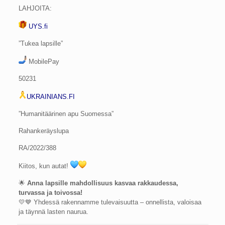
LAHJOITA:
UYS.fi
”Tukea lapsille”
MobilePay
50231
UKRAINIANS.FI
”Humanitäärinen apu Suomessa”
Rahankeräyslupa
RA/2022/388
Kiitos, kun autat!
🌟
Anna lapsille mahdollisuus kasvaa rakkaudessa,
turvassa ja toivossa!
💛💙 Yhdessä rakennamme tulevaisuutta – onnellista, valoisaa
ja täynnä lasten naurua.