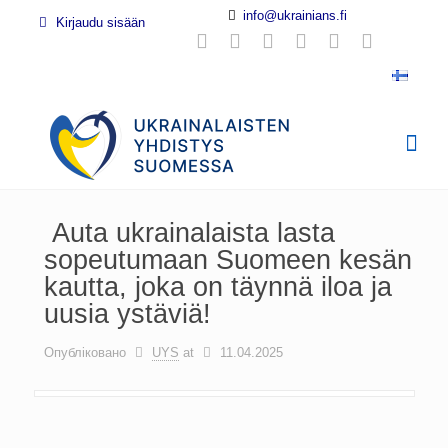
info@ukrainians.fi
Kirjaudu sisään
Auta ukrainalaista lasta
sopeutumaan Suomeen kesän
kautta, joka on täynnä iloa ja
uusia ystäviä!
Опубліковано
UYS
at
11.04.2025