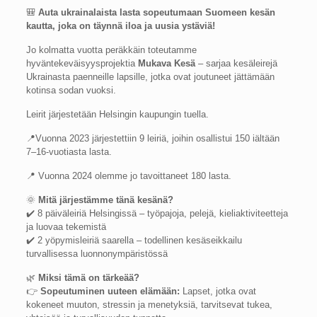
🎒
Auta ukrainalaista lasta sopeutumaan Suomeen kesän
kautta, joka on täynnä iloa ja uusia ystäviä!
Jo kolmatta vuotta peräkkäin toteutamme
hyväntekeväisyysprojektia
Mukava Kesä
– sarjaa kesäleirejä
Ukrainasta paenneille lapsille, jotka ovat joutuneet jättämään
kotinsa sodan vuoksi.
Leirit järjestetään Helsingin kaupungin tuella.
📍Vuonna 2023 järjestettiin 9 leiriä, joihin osallistui 150 iältään
7–16-vuotiasta lasta.
📍 Vuonna 2024 olemme jo tavoittaneet 180 lasta.
🌞
Mitä järjestämme tänä kesänä?
✔️ 8 päiväleiriä Helsingissä – työpajoja, pelejä, kieliaktiviteetteja
ja luovaa tekemistä
✔️ 2 yöpymisleiriä saarella – todellinen kesäseikkailu
turvallisessa luonnonympäristössä
🌿
Miksi tämä on tärkeää?
👉
Sopeutuminen uuteen elämään:
Lapset, jotka ovat
kokeneet muuton, stressin ja menetyksiä, tarvitsevat tukea,