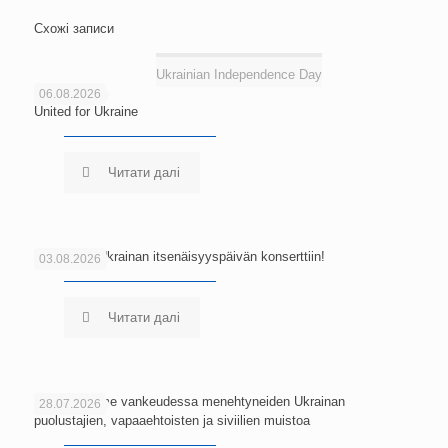
Схожі записи
Ukrainian Independence Day
06.08.2026
United for Ukraine
Читати далі
Tervetuloa Ukrainan itsenäisyyspäivän konserttiin!
03.08.2026
Читати далі
Kunnioitamme vankeudessa menehtyneiden Ukrainan
28.07.2026
puolustajien, vapaaehtoisten ja siviilien muistoa