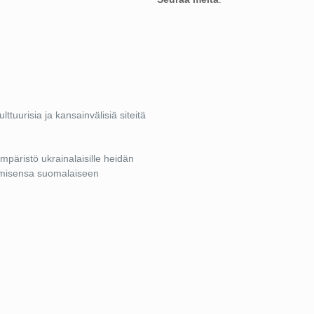
lttuurisia ja kansainvälisiä siteitä
 ympäristö ukrainalaisille heidän
tumisensa suomalaiseen