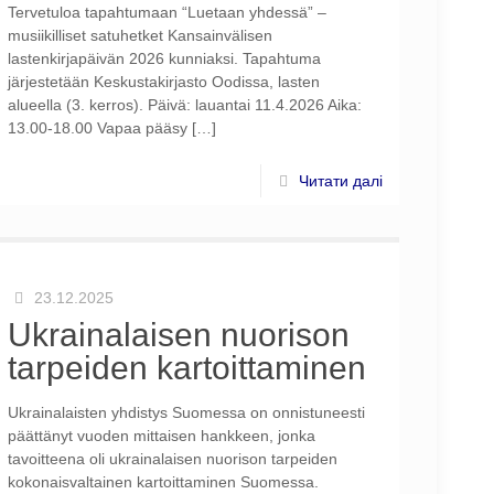
Tervetuloa tapahtumaan “Luetaan yhdessä” –
musiikilliset satuhetket Kansainvälisen
lastenkirjapäivän 2026 kunniaksi. Tapahtuma
järjestetään Keskustakirjasto Oodissa, lasten
alueella (3. kerros). Päivä: lauantai 11.4.2026 Aika:
13.00-18.00 Vapaa pääsy
[…]
Читати далі
23.12.2025
Ukrainalaisen nuorison
tarpeiden kartoittaminen
Ukrainalaisten yhdistys Suomessa on onnistuneesti
päättänyt vuoden mittaisen hankkeen, jonka
tavoitteena oli ukrainalaisen nuorison tarpeiden
kokonaisvaltainen kartoittaminen Suomessa.