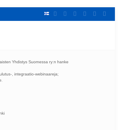
laisten Yhdistys Suomessa ry:n hanke
utus-, integraatio-webinaareja;
e.
nki