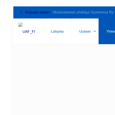
Kirjaudu sisään
Ukrainalaisten yhdistys Suomessa Ry 
Lahjoita
Uutiset
Yhtei