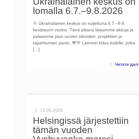
Ukrainalainen keskus on
lomalla 6.7.–9.8.2026
🌞 Ukrainalainen keskus on suljettuna 6.7.–9.8.
kesätauon vuoksi. Tänä aikana lataamme akkuja ja
palaamme pian uusien ideoiden, projektien ja
tapahtumien pariin. 💙💛 Lämmin kiitos kaikille, jotka
[…]
Читати далі
22.05.2026
Helsingissä järjestettiin
tämän vuoden