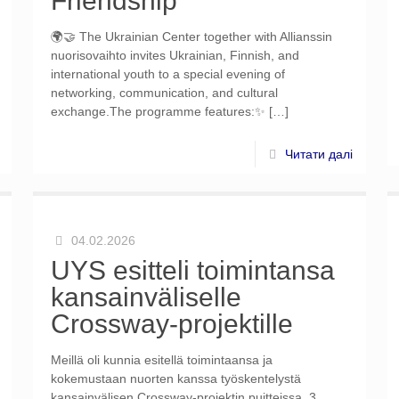
Friendship
🌍🤝 The Ukrainian Center together with Allianssin
nuorisovaihto invites Ukrainian, Finnish, and
international youth to a special evening of
networking, communication, and cultural
exchange.The programme features:✨
[…]
Читати далі
04.02.2026
UYS esitteli toimintansa
kansainväliselle
Crossway-projektille
Meillä oli kunnia esitellä toimintaansa ja
kokemustaan ​​nuorten kanssa työskentelystä
kansainvälisen Crossway-projektin puitteissa. 3.