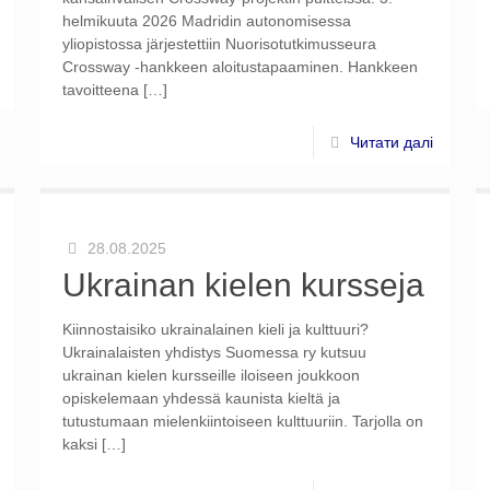
helmikuuta 2026 Madridin autonomisessa
yliopistossa järjestettiin Nuorisotutkimusseura
Crossway -hankkeen aloitustapaaminen. Hankkeen
tavoitteena
[…]
Читати далі
28.08.2025
Ukrainan kielen kursseja
Kiinnostaisiko ukrainalainen kieli ja kulttuuri?
Ukrainalaisten yhdistys Suomessa ry kutsuu
ukrainan kielen kursseille iloiseen joukkoon
opiskelemaan yhdessä kaunista kieltä ja
tutustumaan mielenkiintoiseen kulttuuriin. Tarjolla on
kaksi
[…]