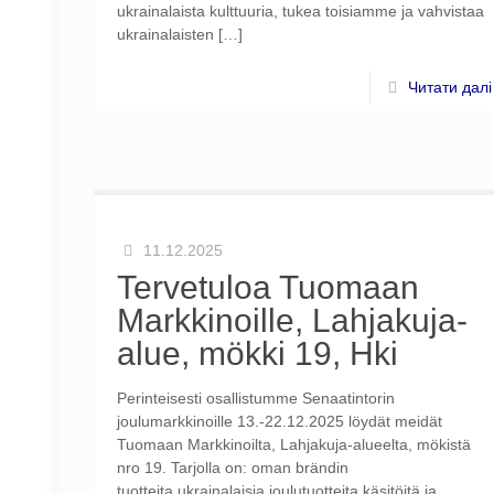
ukrainalaista kulttuuria, tukea toisiamme ja vahvistaa
ukrainalaisten
[…]
Читати далі
11.12.2025
Tervetuloa Tuomaan
Markkinoille, Lahjakuja-
alue, mökki 19, Hki
Perinteisesti osallistumme Senaatintorin
joulumarkkinoille 13.-22.12.2025 löydät meidät
Tuomaan Markkinoilta, Lahjakuja-alueelta, mökistä
nro 19. Tarjolla on: oman brändin
tuotteita ukrainalaisia joulutuotteita käsitöitä ja