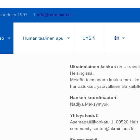
vuodelta 1997
info@ukrainians.fi
sö
Humanitaarinen apu
UYS.fi
Ukrainalainen keskus
on Ukraina
Helsingissä.
Meidän toiminnaan kuuluu mm.: koul
harrastukset, ystävällinen tila kaikill
Hanken koordinaatori:
Nadiya Maksymyuk
Yhteysteidot:
Asemapäällikönkatu 1, 00520 Helsi
community.center@ukrainians.fi
Seuraa meitä
: