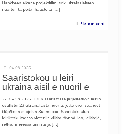
Hankkeen aikana projektitiimi tutki ukrainalaisten
nuorten tarpeita, haasteita
[…]
Читати далі
04.08.2025
Saaristokoulu leiri
ukrainalaisille nuorille
27.7.–3.8.2025 Turun saaristossa järjestettyyn leiriin
osallistui 23 ukrainalaista nuorta, jotka ovat saaneet
tiläpäisen suojelun Suomessa. Saaristokoulun
leirikeskuksessa vietettiin viikko täynnä iloa, leikkejä,
retkiä, meressä uimista ja
[…]