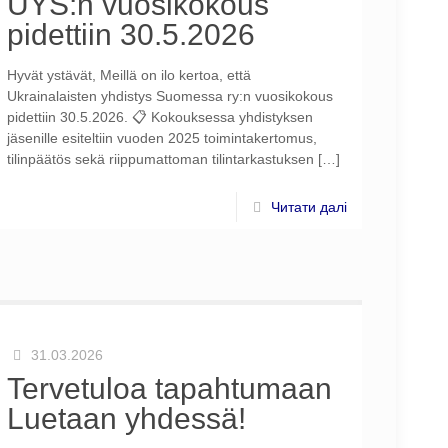
UYS:n vuosikokous
pidettiin 30.5.2026
Hyvät ystävät, Meillä on ilo kertoa, että
Ukrainalaisten yhdistys Suomessa ry:n vuosikokous
pidettiin 30.5.2026. 📋 Kokouksessa yhdistyksen
jäsenille esiteltiin vuoden 2025 toimintakertomus,
tilinpäätös sekä riippumattoman tilintarkastuksen
[…]
Читати далі
31.03.2026
Tervetuloa tapahtumaan
Luetaan yhdessä!