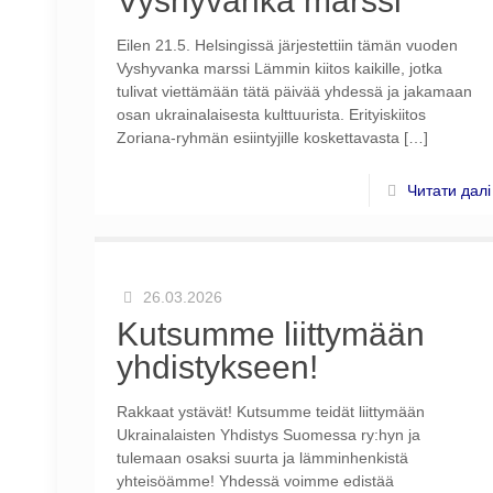
Vyshyvanka marssi
Eilen 21.5. Helsingissä järjestettiin tämän vuoden
Vyshyvanka marssi Lämmin kiitos kaikille, jotka
tulivat viettämään tätä päivää yhdessä ja jakamaan
osan ukrainalaisesta kulttuurista. Erityiskiitos
Zoriana-ryhmän esiintyjille koskettavasta
[…]
Читати далі
26.03.2026
Kutsumme liittymään
yhdistykseen!
Rakkaat ystävät! Kutsumme teidät liittymään
Ukrainalaisten Yhdistys Suomessa ry:hyn ja
tulemaan osaksi suurta ja lämminhenkistä
yhteisöämme! Yhdessä voimme edistää