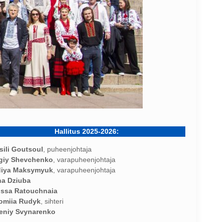
Hallitus 2025-2026:
sili Goutsoul
, puheenjohtaja
giy Shevchenko
, varapuheenjohtaja
diya Maksymyuk
, varapuheenjohtaja
a Dziuba
issa Ratouchnaia
omiia Rudyk
, sihteri
eniy Svynarenko