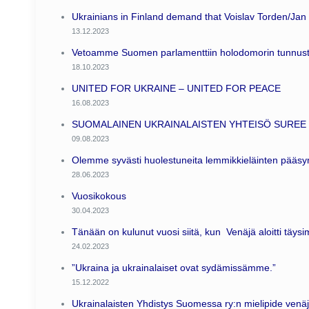
Ukrainians in Finland demand that Voislav Torden/Jan P
13.12.2023
Vetoamme Suomen parlamenttiin holodomorin tunnus
18.10.2023
UNITED FOR UKRAINE – UNITED FOR PEACE
16.08.2023
SUOMALAINEN UKRAINALAISTEN YHTEISÖ SUREE 
09.08.2023
Olemme syvästi huolestuneita lemmikkieläinten pääs
28.06.2023
Vuosikokous
30.04.2023
Tänään on kulunut vuosi siitä, kun Venäjä aloitti täy
24.02.2023
”Ukraina ja ukrainalaiset ovat sydämissämme.”
15.12.2022
Ukrainalaisten Yhdistys Suomessa ry:n mielipide venäjä