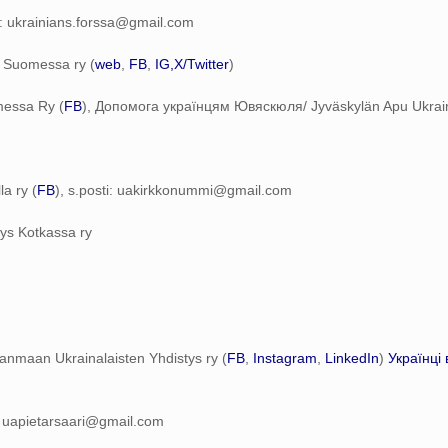
ti: ukrainians.forssa@gmail.com
s Suomessa ry (
web
,
FB
,
IG,
X/Twitter
)
messa Ry (
FB
), Допомога українцям Ювяскюля/ Jyväskylän Apu Ukraina
a ry (
FB
), s.posti: uakirkkonummi@gmail.com
tys Kotkassa ry
anmaan Ukrainalaisten Yhdistys ry (
FB
,
Instagram
,
LinkedIn
)
Українці 
i: uapietarsaari@gmail.com