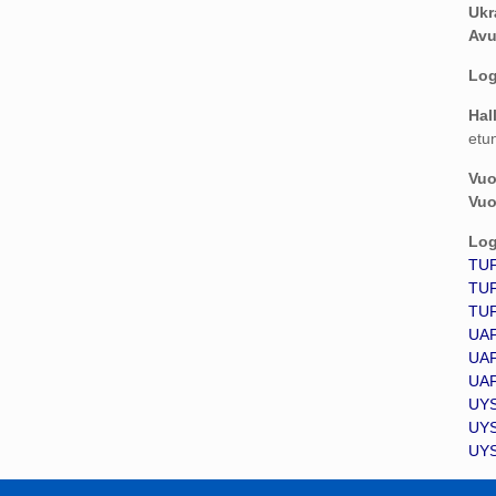
Ukr
Avu
Log
Hal
etu
Vuo
Vuo
Log
TUF
TUF
TUF
UAF
UAF
UAF
UYS
UYS
UYS