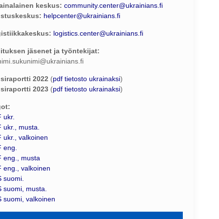
ainalainen keskus:
community.center@ukrainians.fi
stuskeskus:
helpcenter@ukrainians.fi
istiikkakeskus:
logistics.center@ukrainians.fi
lituksen jäsenet ja työntekijat:
nimi.sukunimi@ukrainians.fi
siraportti 2022
(
pdf tietosto ukrainaksi
)
siraportti 2023
(
pdf tietosto ukrainaksi
)
ot:
 ukr.
 ukr., musta.
 ukr., valkoinen
 eng.
 eng., musta
 eng., valkoinen
 suomi.
 suomi, musta.
 suomi, valkoinen