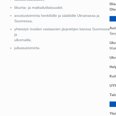
Ill
liikunta- ja matkailutilaisuudet;
Ole
avustustoiminta henkilöille ja säätiöille Ukrainassa ja
Suomessa;
Aut
yhteistyö muiden vastaavien järjestöjen kanssa Suomessa
Ser
ja
ulkomailla;
Ukr
julkaisutoiminta.
Ma
Ukr
Hel
Kul
UYS
Tal
Yle