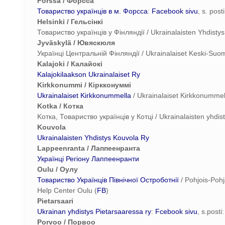
Forssa / Форсса
Товариство українців в м. Форсса
:
Facebook sivu
, s. pos
Helsinki / Гельсінкі
Товариство українців у Фінляндії / Ukrainalaisten Yhdisty
Jyväskylä / Ювяскюля
Українці Центральній Фінляндії / Ukrainalaiset Keski-Suo
Kalajoki / Калайокі
Kalajokilaakson Ukrainalaiset Ry
Kirkkonummi / Кіркконуммі
Ukrainalaiset Kirkkonummella
/ Ukrainalaiset Kirkkonummell
Kotka / Котка
Koтка, Товариство українців у Котці / Ukrainalaisten yhdis
Kouvola
Ukrainalaisten Yhdistys Kouvola Ry
Lappeenranta / Лаппеенранта
Українці Регіону Лаппеенранти
Oulu / Оулу
Товариство Українців Північної Остроботнії
/ Pohjois-Pohj
Help Center Oulu (
FB
)
Pietarsaari
Ukrainan yhdistys Pietarsaaressa ry
:
Fcebook sivu
, s.post
Porvoo / Порвоо