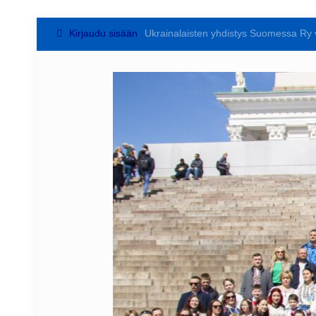
Kirjaudu sisään
Ukrainalaisten yhdistys Suomessa Ry 