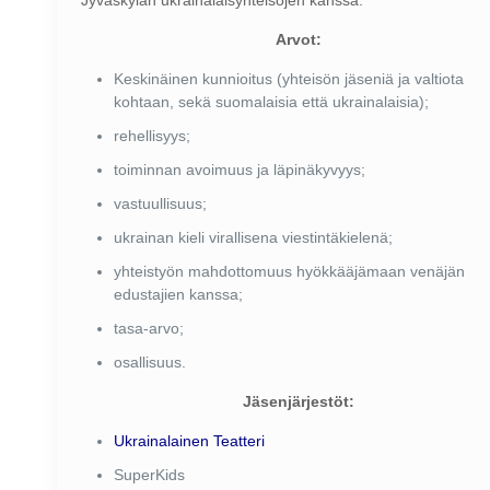
Jyväskylän ukrainalaisyhteisöjen kanssa.
Arvot:
Keskinäinen kunnioitus (yhteisön jäseniä ja valtiota
kohtaan, sekä suomalaisia että ukrainalaisia);
rehellisyys;
toiminnan avoimuus ja läpinäkyvyys;
vastuullisuus;
ukrainan kieli virallisena viestintäkielenä;
yhteistyön mahdottomuus hyökkääjämaan venäjän
edustajien kanssa;
tasa-arvo;
osallisuus.
Jäsenjärjestöt:
Ukrainalainen Teatteri
SuperKids