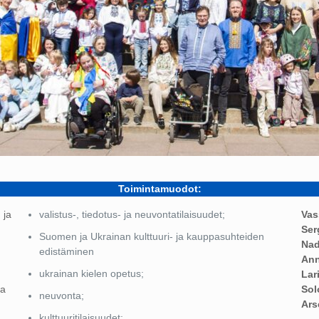
Toimintamuodot:
 ja
valistus-, tiedotus- ja neuvontatilaisuudet;
Vas
Ser
Suomen ja Ukrainan kulttuuri- ja kauppasuhteiden
Na
edistäminen
Ann
ukrainan kielen opetus;
Lar
ia
Sol
neuvonta;
Ars
kulttuuritilaisuudet;