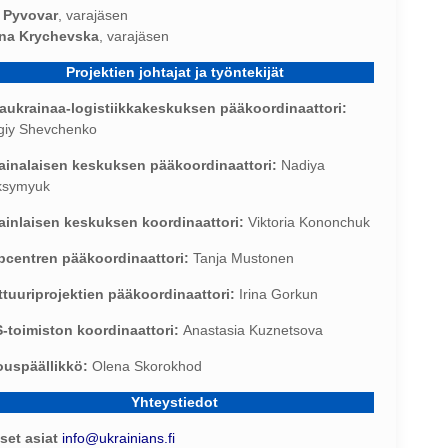
ia Pyvovar
, varajäsen
na Krychevska
, varajäsen
Projektien johtajat ja työntekijät
aukrainaa-logistiikkakeskuksen pääkoordinaattori:
giy Shevchenko
ainalaisen keskuksen pääkoordinaattori:
Nadiya
ksymyuk
ainlaisen keskuksen koordinaattori:
Viktoria Kononchuk
pcentren pääkoordinaattori:
Tanja Mustonen
ttuuriprojektien pääkoordinaattori:
Irina Gorkun
-toimiston koordinaattori:
Anastasia Kuznetsova
ouspäällikkö:
Olena Skorokhod
Yhteystiedot
iset asiat
info@ukrainians.fi