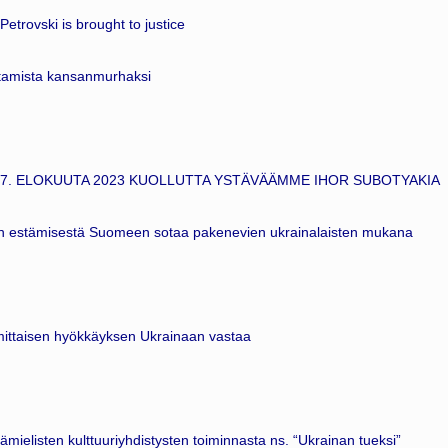
etrovski is brought to justice
tamista kansanmurhaksi
7. ELOKUUTA 2023 KUOLLUTTA YSTÄVÄÄMME IHOR SUBOTYAKIA
yn estämisestä Suomeen sotaa pakenevien ukrainalaisten mukana
simittaisen hyökkäyksen Ukrainaan vastaa
mielisten kulttuuriyhdistysten toiminnasta ns. “Ukrainan tueksi”