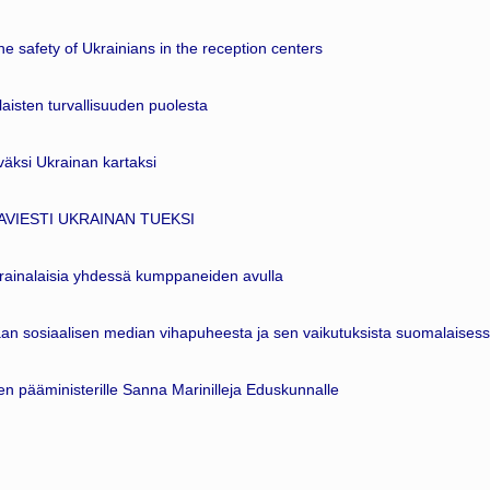
he safety of Ukrainians in the reception centers
aisten turvallisuuden puolesta
äväksi Ukrainan kartaksi
AVIESTI UKRAINAN TUEKSI
rainalaisia yhdessä kumppaneiden avulla
an sosiaalisen median vihapuheesta ja sen vaikutuksista suomalaises
n pääministerille Sanna Marinilleja Eduskunnalle