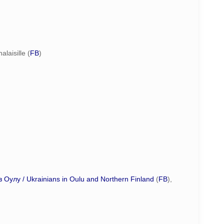
laisille (
FB
)
в Оулу / Ukrainians in Oulu and Northern Finland
(
FB
),