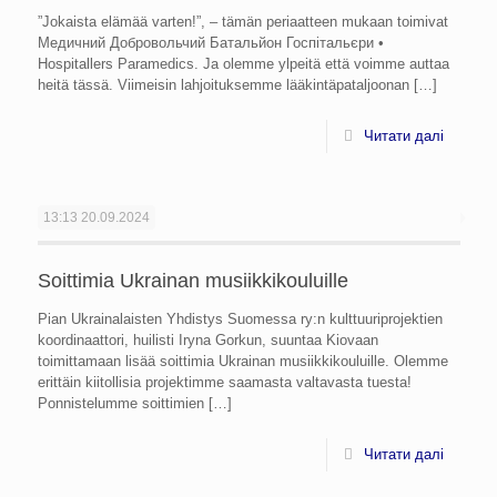
”Jokaista elämää varten!”, – tämän periaatteen mukaan toimivat
Медичний Добровольчий Батальйон Госпітальєри •
Hospitallers Paramedics. Ja olemme ylpeitä että voimme auttaa
heitä tässä. Viimeisin lahjoituksemme lääkintäpataljoonan
[…]
Читати далі
13:13
20.09.2024
Soittimia Ukrainan musiikkikouluille
Pian Ukrainalaisten Yhdistys Suomessa ry:n kulttuuriprojektien
koordinaattori, huilisti Iryna Gorkun, suuntaa Kiovaan
toimittamaan lisää soittimia Ukrainan musiikkikouluille. Olemme
erittäin kiitollisia projektimme saamasta valtavasta tuesta!
Ponnistelumme soittimien
[…]
Читати далі