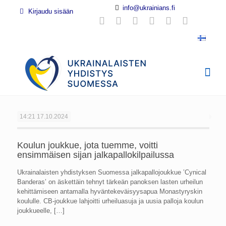
info@ukrainians.fi
Kirjaudu sisään
14:21
17.10.2024
Koulun joukkue, jota tuemme, voitti
ensimmäisen sijan jalkapallokilpailussa
Ukrainalaisten yhdistyksen Suomessa jalkapallojoukkue ’Cynical
Banderas’ on äskettäin tehnyt tärkeän panoksen lasten urheilun
kehittämiseen antamalla hyväntekeväisyysapua Monastyryskin
koululle. CB-joukkue lahjoitti urheiluasuja ja uusia palloja koulun
joukkueelle,
[…]