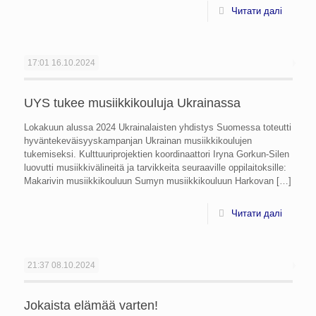
Читати далі
17:01
16.10.2024
UYS tukee musiikkikouluja Ukrainassa
Lokakuun alussa 2024 Ukrainalaisten yhdistys Suomessa toteutti
hyväntekeväisyyskampanjan Ukrainan musiikkikoulujen
tukemiseksi. Kulttuuriprojektien koordinaattori Iryna Gorkun-Silen
luovutti musiikkivälineitä ja tarvikkeita seuraaville oppilaitoksille:
Makarivin musiikkikouluun Sumyn musiikkikouluun Harkovan
[…]
Читати далі
21:37
08.10.2024
Jokaista elämää varten!