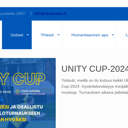
vuodelta 1997
info@ukrainians.fi
Uutiset
Yhteisö
Humanitaarinen apu
U
UNITY CUP-202
Ystävät, meillä on ilo kutsua kaikki U
Cup-2024 -hyväntekeväisyys minijal
muistoja. Turnauksen aikana pidetään