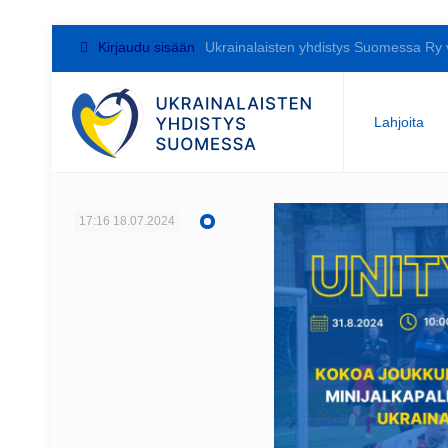
Kirjaudu sisään
Ukrainalaisten yhdistys Suomessa Ry 
Lahjoita
17:16
18.07.2024