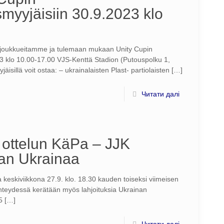
myyjäisiin 30.9.2023 klo
ojoukkueitamme ja tulemaan mukaan Unity Cupin
3 klo 10.00-17.00 VJS-Kenttä Stadion (Putouspolku 1,
sillä voit ostaa: – ukrainalaisten Plast- partiolaisten
[…]
Читати далі
ottelun KäPa – JJK
an Ukrainaa
keskiviikkona 27.9. klo. 18.30 kauden toiseksi viimeisen
yhteydessä kerätään myös lahjoituksia Ukrainan
5
[…]