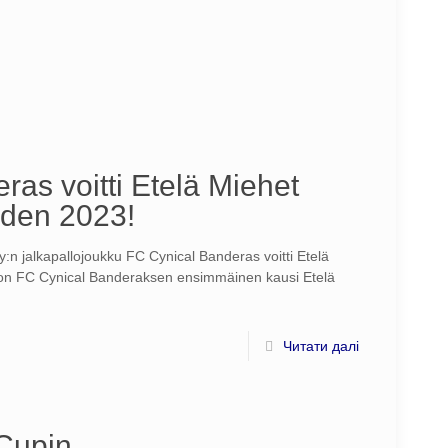
as voitti Etelä Miehet
uden 2023!
n jalkapallojoukku FC Cynical Banderas voitti Etelä
on FС Cynical Banderaksen ensimmäinen kausi Etelä
Читати далі
 Cupin