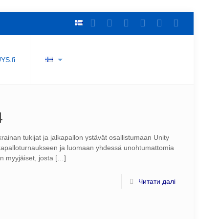
YS.fi
4
krainan tukijat ja jalkapallon ystävät osallistumaan Unity
kapalloturnaukseen ja luomaan yhdessä unohtumattomia
 myyjäiset, josta
[…]
Читати далі