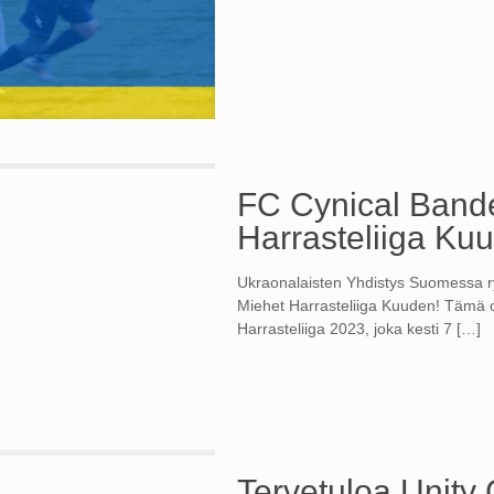
FC Cynical Bander
Harrasteliiga Ku
Ukraonalaisten Yhdistys Suomessa ry:
Miehet Harrasteliiga Kuuden! Tämä 
Harrasteliiga 2023, joka kesti 7
[…]
Tervetuloa Unity