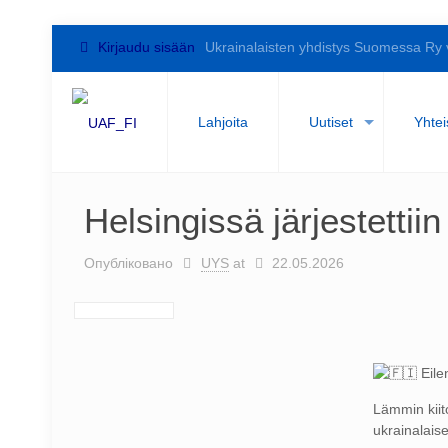
Kirjaudu sisään
Ukrainalaisten yhdistys Suomessa Ry 
Lahjoita
Uutiset
Yhtei
Helsingissä järjestett
Опубліковано
UYS
at
22.05.2026
Eile
Lämmin kiit
ukrainalaise