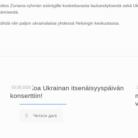
kiitos Zoriana-ryhmän esiintyjille koskettavasta lauluesityksestä sekä U
tämisestä.
nähdä niin paljon ukrainalaisia yhdessä Helsingin keskustassa.
Tervetuloa Ukrainan itsenäisyyspäivän
03.08.2026
konserttiin!
Читати далі