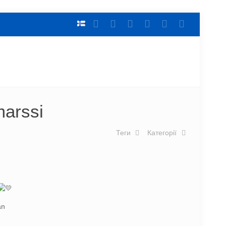
marssi
Теги
Категорії
an