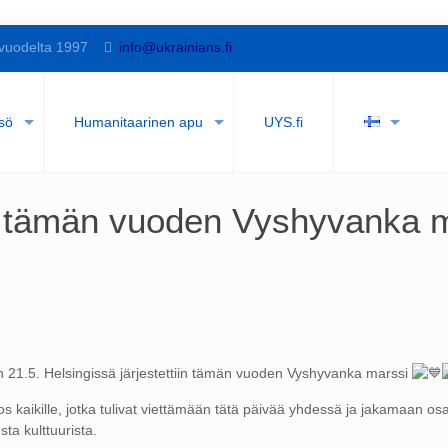
vuodelta 1997
info@ukrainians.fi
sö
Humanitaarinen apu
UYS.fi
iin tämän vuoden Vyshyvanka 
n 21.5. Helsingissä järjestettiin tämän vuoden Vyshyvanka marssi
os kaikille, jotka tulivat viettämään tätä päivää yhdessä ja jakamaan os
sta kulttuurista.