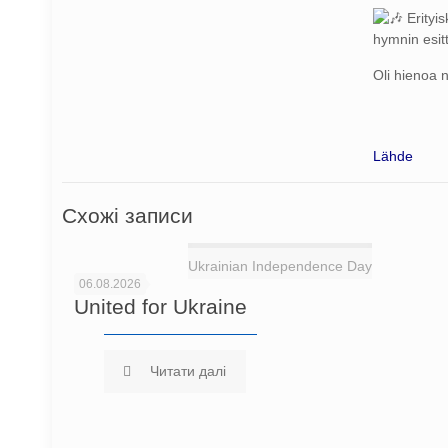
Erityis
hymnin esit
Oli hienoa 
Lähde
Схожі записи
Ukrainian Independence Day
06.08.2026
United for Ukraine
Читати далі