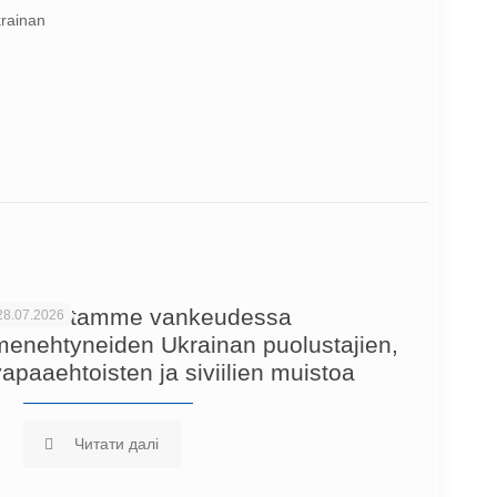
krainan
Kunnioitamme vankeudessa
28.07.2026
menehtyneiden Ukrainan puolustajien,
vapaaehtoisten ja siviilien muistoa
Читати далі