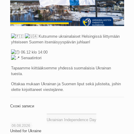
Kutsumme ukrainalaiset Helsingissä liittymään
yhteiseen Suomen itsenäisyyspäivän juhlaan!
06.12 klo 14:00
Senaatintori
Tapaamme kiittääksemme yhdessä suomalaisia Ukrainan
tuesta.
Ottakaa mukaan Ukrainan ja Suomen liput sekä julisteita, joihin
olette kirjoittaneet viestejänne.
Схожі записи
Ukrainian Independence Day
06.08.2026
United for Ukraine