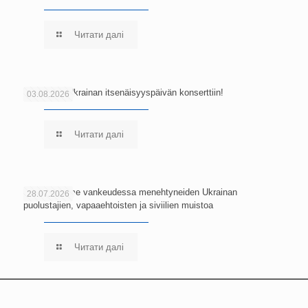
Читати далі
Tervetuloa Ukrainan itsenäisyyspäivän konserttiin!
03.08.2026
Читати далі
Kunnioitamme vankeudessa menehtyneiden Ukrainan
28.07.2026
puolustajien, vapaaehtoisten ja siviilien muistoa
Читати далі