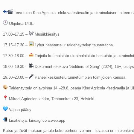
Tervetuloa Kino Agricola -elokuvafestivaalin ja ukrainalaisen taiteen n
Ohjelma 14.8.:
17.00–17.15 –
Musiikkiesitys
17.15–17.30 –
Lyhyt haastattelu: taidenäyttelyn taustatarina
17.30–18.00 –
Tarjoilu kotimaisista ukrainalaisista herkuista ja ukrainal
18.00–19.30 –
Dokumenttielokuva ”Soldiers of Song” (2024), 16+, esitys
19.30–20.00 –
Paneelikeskustelu tunnetuimpien toimijoiden kanssa
Taidenäyttely on avoinna 14.–28.8. osana Kino Agricola -festivaalia ja 
Mikael Agricolan kirkko, Tehtaankatu 23, Helsinki
Vapaa pääsy
Lisätietoja: kinoagricola.web.app
Kutsu ystävät mukaan ja tule koko perheen voimin – luvassa on mielenkiinto