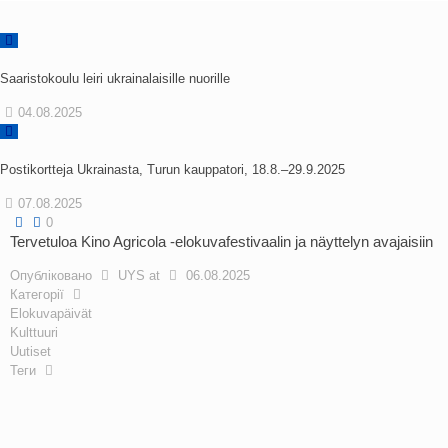
Saaristokoulu leiri ukrainalaisille nuorille
04.08.2025
Postikortteja Ukrainasta, Turun kauppatori, 18.8.–29.9.2025
07.08.2025
0
Tervetuloa Kino Agricola -elokuvafestivaalin ja näyttelyn avajaisiin
Опубліковано
UYS
at
06.08.2025
Категорії
Elokuvapäivät
Kulttuuri
Uutiset
Теги