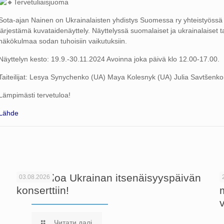
Tervetuliaisjuoma
Sota-ajan Nainen on Ukrainalaisten yhdistys Suomessa ry yhteistyössä 
järjestämä kuvataidenäyttely. Näyttelyssä suomalaiset ja ukrainalaiset tai
näkökulmaa sodan tuhoisiin vaikutuksiin.
Näyttelyn kesto: 19.9.-30.11.2024 Avoinna joka päivä klo 12.00-17.00.
Taiteilijat: Lesya Synychenko (UA) Maya Kolesnyk (UA) Julia Savtšen
Lämpimästi tervetuloa!
Lähde
Tervetuloa Ukrainan itsenäisyyspäivän
03.08.2026
konserttiin!
Читати далі