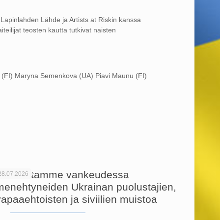
Lapinlahden Lähde ja Artists at Riskin kanssa
teilijat teosten kautta tutkivat naisten
ko (FI) Maryna Semenkova (UA) Piavi Maunu (FI)
Kunnioitamme vankeudessa
28.07.2026
menehtyneiden Ukrainan puolustajien,
vapaaehtoisten ja siviilien muistoa