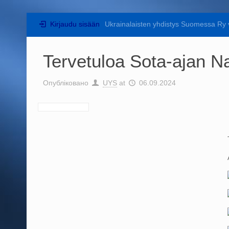
Kirjaudu sisään
Ukrainalaisten yhdistys Suomessa Ry 
Tervetuloa Sota-ajan Na
Опубліковано
UYS
at
06.09.2024