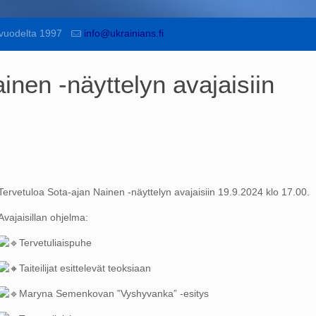
vuodelta 1997
info@ukrainians.fi
inen -näyttelyn avajaisiin
Tervetuloa Sota-ajan Nainen -näyttelyn avajaisiin 19.9.2024 klo 17.00.
Avajaisillan ohjelma:
Tervetuliaispuhe
Taiteilijat esittelevät teoksiaan
Maryna Semenkovan ”Vyshyvanka” -esitys