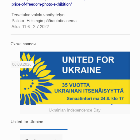
price-of-freedom-photo-exhibition/
Tervetuloa valokuvanäyttelyn!
Paikka: Helsingin päärautatieasema
Aika: 11.6.–2.7.2022.
Схожі записи
06.08.2026
Ukrainian Independence Day
United for Ukraine