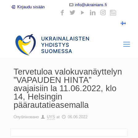
info@ukrainians.fi
Kirjaudu sisään
Tervetuloa valokuvanäyttelyn
”VAPAUDEN HINTA”
avajaisiin la 11.06.2022, klo
14, Helsingin
päärautatieasemalla
Опубліковано
UYS
at
06.06.2022