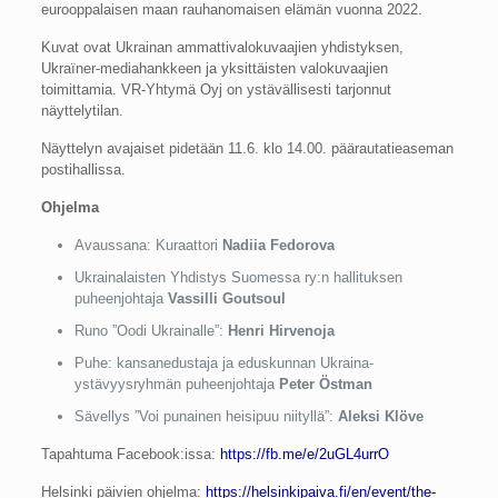
eurooppalaisen maan rauhanomaisen elämän vuonna 2022.
Kuvat ovat Ukrainan ammattivalokuvaajien yhdistyksen,
Ukraїner-mediahankkeen ja yksittäisten valokuvaajien
toimittamia. VR-Yhtymä Oyj on ystävällisesti tarjonnut
näyttelytilan.
Näyttelyn avajaiset pidetään 11.6. klo 14.00. päärautatieaseman
postihallissa.
Ohjelma
Avaussana: Kuraattori
Nadiia Fedorova
Ukrainalaisten Yhdistys Suomessa ry:n hallituksen
puheenjohtaja
Vassilli Goutsoul
Runo ”Oodi Ukrainalle”:
Henri Hirvenoja
Puhe: kansanedustaja ja eduskunnan Ukraina-
ystävyysryhmän puheenjohtaja
Peter Östman
Sävellys ”Voi punainen heisipuu niityllä”:
Aleksi Klöve
Tapahtuma Facebook:issa:
https://fb.me/e/2uGL4urrO
Helsinki päivien ohjelma:
https://helsinkipaiva.fi/en/event/the-