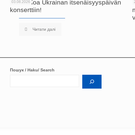
Tervetuloa Ukrainan itsenäisyyspäivän
03.08.2026
konserttiin!
Читати далі
Пошук / Haku/ Search