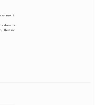
maan meitä
minnastamme.
uitteissa: