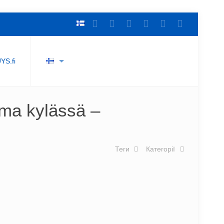
YS.fi
ma kylässä –
Теги
Категорії