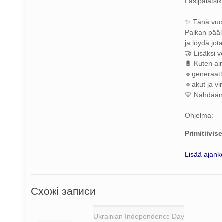
Lasipalatsik
✨ Tänä vuon
Paikan pääl
ja löydä jota
🤝 Lisäksi v
🔋 Kuten ai
🔹generaatt
🔹akut ja vi
💛 Nähdään f
Ohjelma:
Primitiivis
Lisää ajanko
Схожі записи
Ukrainian Independence Day