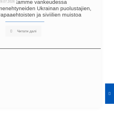
Kunnioitamme vankeudessa
28.07.2026
menehtyneiden Ukrainan puolustajien,
vapaaehtoisten ja siviilien muistoa
Читати далі