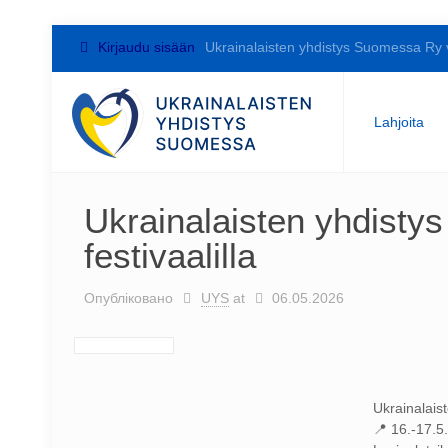
Kirjaudu sisään
Ukrainalaisten yhdistys Suomessa Ry 
Lahjoita
Ukrainalaisten yhdist
festivaalilla
Опубліковано
UYS
at
06.05.2026
Ukrainalai
📍 16.-17.5