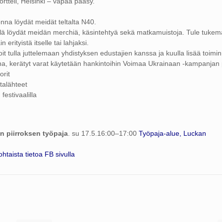
ortteli, Helsinki – vapaa pääsy.
na löydät meidät teltalta N40.
lä löydät meidän merchiä, käsintehtyä sekä matkamuistoja. Tule tuke
in erityistä itselle tai lahjaksi.
oit tulla juttelemaan yhdistyksen edustajien kanssa ja kuulla lisää toi
na, kerätyt varat käytetään hankintoihin Voimaa Ukrainaan -kampanjan p
orit
rtalähteet
estivaalilla
en piirroksen työpaja
. su 17.5.16:00–17:00
Työpaja-alue, Luckan
htaista tietoa FB sivulla