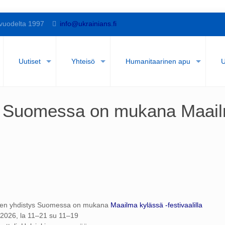
vuodelta 1997
info@ukrainians.fi
Uutiset
Yhteisö
Humanitaarinen apu
U
ys Suomessa on mukana Maail
sten yhdistys Suomessa on mukana
Maailma kylässä -festivaalilla
.2026, la 11–21 su 11–19