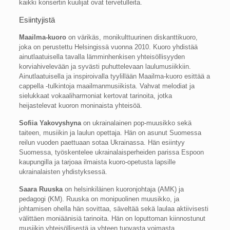
kaikki konsertin kuulijat ovat tervetulleita.
Esiintyjistä
Maailma-kuoro
on värikäs, monikulttuurinen diskanttikuoro,
joka on perustettu Helsingissä vuonna 2010. Kuoro yhdistää
ainutlaatuisella tavalla lämminhenkisen yhteisöllisyyden
korviahivelevään ja syvästi puhuttelevaan laulumusiikkiin.
Ainutlaatuisella ja inspiroivalla tyylillään Maailma-kuoro esittää a
cappella -tulkintoja maailmanmusiikista. Vahvat melodiat ja
sielukkaat vokaaliharmoniat kertovat tarinoita, jotka
heijastelevat kuoron moninaista yhteisöä.
Sofiia Yakovyshyna
on ukrainalainen pop-muusikko sekä
taiteen, musiikin ja laulun opettaja. Hän on asunut Suomessa
reilun vuoden paettuaan sotaa Ukrainassa. Hän esiintyy
Suomessa, työskentelee ukrainalaisperheiden parissa Espoon
kaupungilla ja tarjoaa ilmaista kuoro-opetusta lapsille
ukrainalaisten yhdistyksessä.
Saara Ruuska
on helsinkiläinen kuoronjohtaja (AMK) ja
pedagogi (KM). Ruuska on monipuolinen muusikko, ja
johtamisen ohella hän sovittaa, säveltää sekä laulaa aktiivisesti
välittäen moniäänisiä tarinoita. Hän on loputtoman kiinnostunut
musiikin yhteisöllisestä ja yhteen tuovasta voimasta.