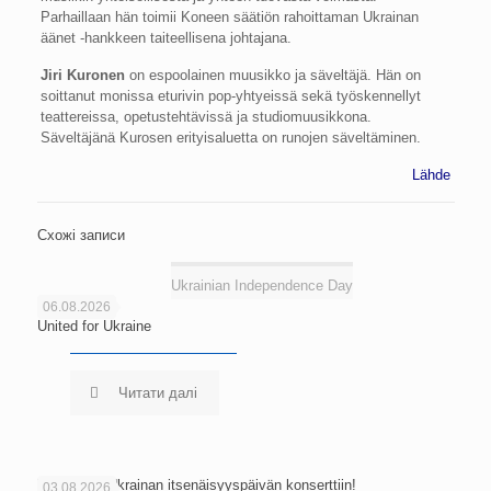
Parhaillaan hän toimii Koneen säätiön rahoittaman Ukrainan
äänet -hankkeen taiteellisena johtajana.
Jiri Kuronen
on espoolainen muusikko ja säveltäjä. Hän on
soittanut monissa eturivin pop-yhtyeissä sekä työskennellyt
teattereissa, opetustehtävissä ja studiomuusikkona.
Säveltäjänä Kurosen erityisaluetta on runojen säveltäminen.
Lähde
Схожі записи
Ukrainian Independence Day
06.08.2026
United for Ukraine
Читати далі
Tervetuloa Ukrainan itsenäisyyspäivän konserttiin!
03.08.2026