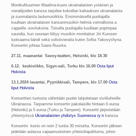
Monikulttuurinen Maailma-kuoro ukrainalaisten ystävien ja
vierailijoiden kanssa tarjoilee kokoillan kattauksen ukrainalaista
ja suomalaista laulumusiikkia. Ensimmäisellä puoliajalla
kuullaan ukrainalaisen kansanmusiikin helmiä voimallisina a
cappella -sovituksina. Toisella puoliajalla kuullaan popimpaa
saundia, kun seuraan liittyy musiikin monitaituri Jiri Kurosen
luotsaama bändi sekä solistivieraita kuten Sofiia Yakovyshyna.
Konsertin johtaa Saara Ruuska.
27.11. maanantai Savoy-teatteri, Helsinki,
klo 18.30
6.12. keskiviikko, Sigyn-sali, Turku klo 16.00
Osta liput
Holvista
13.1.2024 lauantai, Pyynikkisali, Tampere, klo 17.00
Osta
liput Holvista
Konserttien tuotosta vähintään puolet lahjoitetaan siviiliuhreille
Ukrainassa. Tarjoamme konsertin pakolaisille hintaan 6 euroa
(Helsinki) ja 5 euroa (Turku ja Tampere). Konsertti järjestetään
yhteistyössä
Ukrainalaisten yhdistys Suomessa ry:n
kanssa.
Konsertin kesto on noin 2 tuntia 30 minuttia. Konsertin jälkeen
pidetään aulassa vapaamuotoinen yhteisötapahtuma, johon