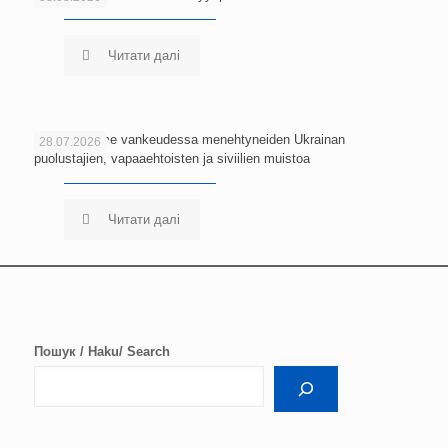
Читати далі
Kunnioitamme vankeudessa menehtyneiden Ukrainan
28.07.2026
puolustajien, vapaaehtoisten ja siviilien muistoa
Читати далі
Пошук / Haku/ Search