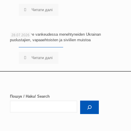
Читати далі
Kunnioitamme vankeudessa menehtyneiden Ukrainan
28.07.2026
puolustajien, vapaaehtoisten ja siviilien muistoa
Читати далі
Пошук / Haku/ Search