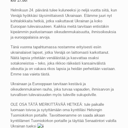
klo 17.00!
Helmikuun 24. päivänä tulee kuluneeksi jo neljä vuotta siitä, kun
Venäjä hyökkäsi täysimittaisesti Ukrainaan. Elämme juuri nyt
kohtalokkaita hetkiä, jotka vaikuttavat Ukrainan ja koko
Euroopan tulevaisuuteen. Kaikkia meitä tarvitaan entistäkin
kipeämmin puolustamaan oikeudenmukaisuutta, ihmisoikeuksia
ja eurooppalaisia arvoja.
Tänä vuonna tapahtumassa nostamme erityisesti esiin
ukrainalaiset lapset, jotka Venäjä on laittomasti karkottanut.
Näitä lapsia yritetään venäläistää ja kasvattaa osaksi
sotakoneistoa – teko, joka rikkoo räikeästi kansainvälistä
oikeutta ja on vakava rikos lapsia ja heidän perheitään vastaan.
Emme saa vaieta tästä.
Ukrainaan ja Eurooppaan tarvitaan kestävä ja
oikeudenmukainen rauha, joka turvaa vapauden, ihmisarvon ja
turvallisen tulevaisuuden myös tuleville sukupolville.
OLE OSA TÄTÄ MERKITTÄVÄÄ HETKEÄ: tule paikalle
luomaan toivoa ja sytyttämään oma kynttiläsi Helsingin
Tuomiokirkon portaille. Tavoitteenamme on saada aikaan
kynttilämeri Tuomiokirkon portaille ja täyttää Senaatintori valolla
Ukrainan tueksi