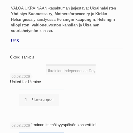
VALOA UKRAINAAN -tapahtuman järjestävät
Ukrainalaisten
Yhdistys Suomessa ry
,
Mothersforpeace ry
ja
Kirkko
Helsingissä
yhteistyössä
Helsingin kaupungin
,
Helsingin
yliopiston, valtioneuvoston kanslian
ja
Ukrainan
suurlähetystön
kanssa
.
UYS
Схожі записи
Ukrainian Independence Day
06.08.2026
United for Ukraine
Читати далі
Tervetuloa Ukrainan itsenäisyyspäivän konserttiin!
03.08.2026