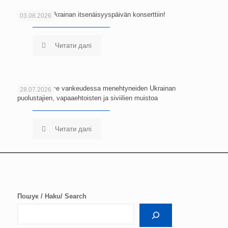
Tervetuloa Ukrainan itsenäisyyspäivän konserttiin!
03.08.2026
Читати далі
Kunnioitamme vankeudessa menehtyneiden Ukrainan
28.07.2026
puolustajien, vapaaehtoisten ja siviilien muistoa
Читати далі
Пошук / Haku/ Search