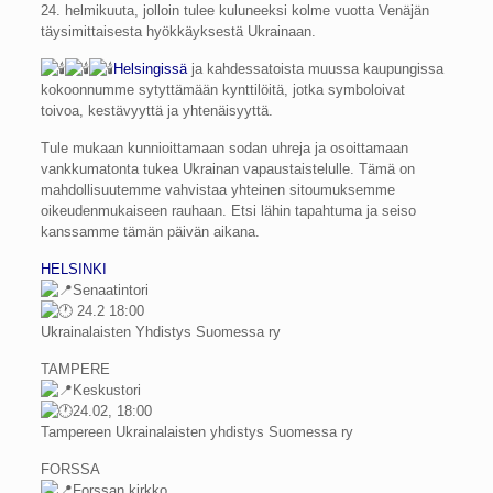
24. helmikuuta, jolloin tulee kuluneeksi kolme vuotta Venäjän
täysimittaisesta hyökkäyksestä Ukrainaan.
Helsingissä
ja kahdessatoista muussa kaupungissa
kokoonnumme sytyttämään kynttilöitä, jotka symboloivat
toivoa, kestävyyttä ja yhtenäisyyttä.
Tule mukaan kunnioittamaan sodan uhreja ja osoittamaan
vankkumatonta tukea Ukrainan vapaustaistelulle. Tämä on
mahdollisuutemme vahvistaa yhteinen sitoumuksemme
oikeudenmukaiseen rauhaan. Etsi lähin tapahtuma ja seiso
kanssamme tämän päivän aikana.
HELSINKI
Senaatintori
24.2 18:00
Ukrainalaisten Yhdistys Suomessa ry
TAMPERE
Keskustori
24.02, 18:00
Tampereen Ukrainalaisten yhdistys Suomessa ry
FORSSA
Forssan kirkko