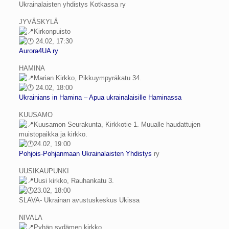
Ukrainalaisten yhdistys Kotkassa ry
JYVÄSKYLÄ
Kirkonpuisto
24.02, 17:30
Aurora4UA ry
HAMINA
Marian Kirkko, Pikkuympyräkatu 34.
24.02, 18:00
Ukrainians in Hamina – Apua ukrainalaisille Haminassa
KUUSAMO
Kuusamon Seurakunta, Kirkkotie 1. Muualle haudattujen
muistopaikka ja kirkko.
24.02, 19:00
Pohjois-Pohjanmaan Ukrainalaisten Yhdistys
ry
UUSIKAUPUNKI
Uusi kirkko, Rauhankatu 3.
23.02, 18:00
SLAVA- Ukrainan avustuskeskus Ukissa
NIVALA
Pyhän sydämen kirkko