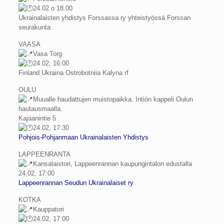
24.02 o 18.00
Ukrainalaisten yhdistys Forssassa ry yhteistyössä Forssan
seurakunta
VAASA
Vasa Torg
24.02, 16:00
Finland Ukraina Ostrobotniia Kalyna rf
OULU
Muualle haudattujen muistopaikka. Intiön kappeli Oulun
hautausmaalla.
Kajaanintie 5
24.02, 17:30
Pohjois-Pohjanmaan Ukrainalaisten Yhdistys
LAPPEENRANTA
Kansalaistori, Lappeenrannan kaupungintalon edustalla
24.02, 17:00
Lappeenrannan Seudun Ukrainalaiset ry
KOTKA
Kauppatori
24.02, 17:00